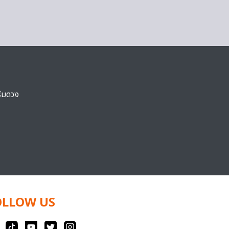
ริมดวง
OLLOW US