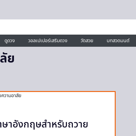
ดูดวง
วอลเปเปอร์เสริมดวง
วัดสวย
บทสวดมนต์
ลัย
าษาอังกฤษสำหรับถวาย