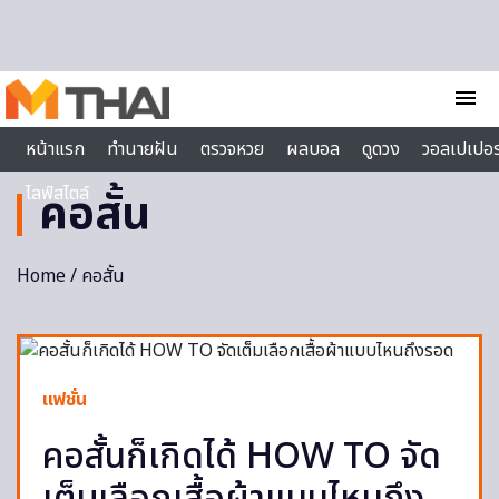
Skip to content
menu
หน้าแรก
ทำนายฝัน
ตรวจหวย
ผลบอล
ดูดวง
วอลเปเปอร
ไลฟ์สไตล์
คอสั้น
Home
/ คอสั้น
แฟชั่น
คอสั้นก็เกิดได้ HOW TO จัด