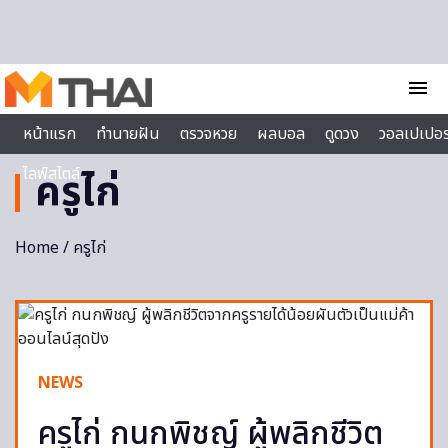
Skip to content
menu
หน้าแรก
ทำนายฝัน
ตรวจหวย
ผลบอล
ดูดวง
วอลเปเปอร
ไลฟ์สไตล์
ครูไก่
Home
/ ครูไก่
NEWS
ครูไก่ กนกพิชญ์ ผู้พลิกชีวิต