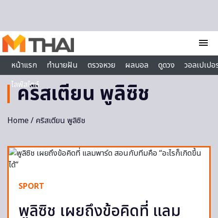
Skip to content
menu
หน้าแรก
ทำนายฝัน
ตรวจหวย
ผลบอล
ดูดวง
วอลเปเปอร
ไลฟ์สไตล์
คริสเตียน พูลิซิช
Home
/ คริสเตียน พูลิซิช
SPORT
พูลิซิช เผยถึงข้อคิดที่ แลม