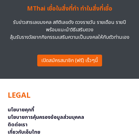
MThai เชื่อในสิ่งที่ทำ ทำในสิ่งที่เชื่อ
รับข่าวสารเลขมงคล สถิติเลขดัง ดวงรายวัน รายเดือน รายปี
พร้อมแนะนำวิธีเสริมดวง
ลุ้นรับรางวัลจากกิจกรรมเสริมความเป็นมงคลให้กับตัวท่านเอง
เปิดสมัครสมาชิก (ฟรี) เร็วๆนี้
LEGAL
นโยบายคุกกี้
นโยบายการคุ้มครองข้อมูลส่วนบุคคล
ติดต่อเรา
เกี่ยวกับเอ็มไทย