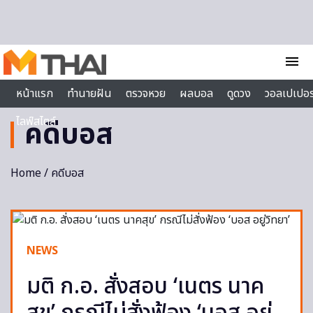
Skip to content
menu
หน้าแรก
ทำนายฝัน
ตรวจหวย
ผลบอล
ดูดวง
วอลเปเปอร
ไลฟ์สไตล์
คดีบอส
Home
/ คดีบอส
NEWS
มติ ก.อ. สั่งสอบ ‘เนตร นาค