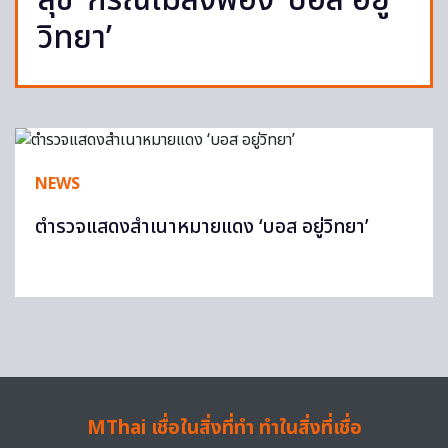
สุข’ กรณีไม่สั่งฟ้อง ‘บอส อยู่
วิทยา’
NEWS
ตำรวจแสดงสำเนาหมายแดง ‘บอส อยู่วิทยา’
MThai เชื่อในสิ่งที่ทำ ทำในสิ่งที่เชื่อ