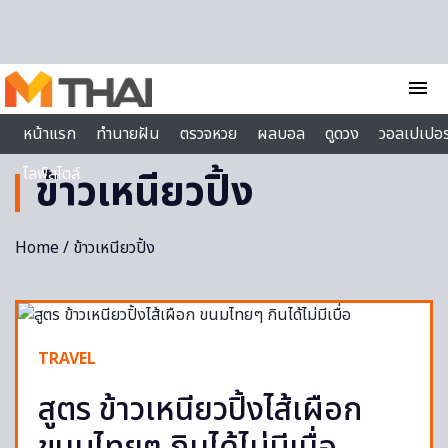
Skip to content
menu
หน้าแรก
ทำนายฝัน
ตรวจหวย
ผลบอล
ดูดวง
วอลเปเปอร
ไลฟ์สไตล์
ข้าวเหนียวปิ้ง
Home
/ ข้าวเหนียวปิ้ง
TRAVEL
สูตร ข้าวเหนียวปิ้งไส้เผือก