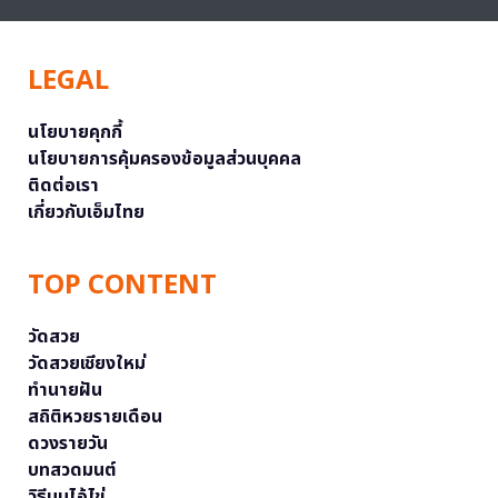
LEGAL
นโยบายคุกกี้
นโยบายการคุ้มครองข้อมูลส่วนบุคคล
ติดต่อเรา
เกี่ยวกับเอ็มไทย
TOP CONTENT
วัดสวย
วัดสวยเชียงใหม่
ทำนายฝัน
สถิติหวยรายเดือน
ดวงรายวัน
บทสวดมนต์
วิธีบนไอ้ไข่