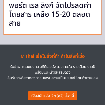
พอร์ต เรล ลิงก์ จัดโปรลดค่า
โดยสาร เหลือ 15-20 ตลอด
สาย
MThai เชื่อในสิ่งที่ทำ ทำในสิ่งที่เชื่อ
รับข่าวสารเลขมงคล สถิติเลขดัง ดวงรายวัน รายเดือน รายปี
พร้อมแนะนำวิธีเสริมดวง
ลุ้นรับรางวัลจากกิจกรรมเสริมความเป็นมงคลให้กับตัวท่านเอง
เปิดสมัครสมาชิก (ฟรี) เร็วๆนี้