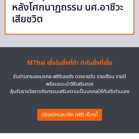
หลังโศกนาฏถรรม นศ.อาชีวะ
เสียชวิต
MThai เชื่อในสิ่งที่ทำ ทำในสิ่งที่เชื่อ
รับข่าวสารเลขมงคล สถิติเลขดัง ดวงรายวัน รายเดือน รายปี
พร้อมแนะนำวิธีเสริมดวง
ลุ้นรับรางวัลจากกิจกรรมเสริมความเป็นมงคลให้กับตัวท่านเอง
เปิดสมัครสมาชิก (ฟรี) เร็วๆนี้