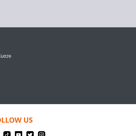
ริมดวง
OLLOW US