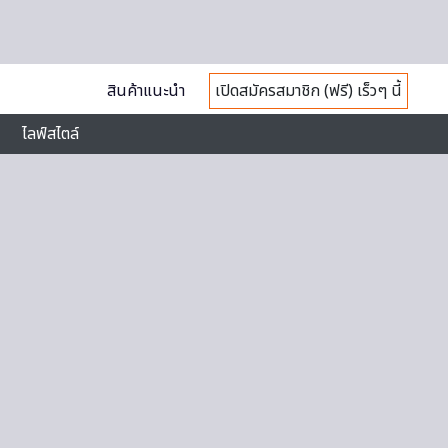
สินค้าแนะนำ
เปิดสมัครสมาชิก (ฟรี) เร็วๆ นี้
ไลฟ์สไตล์