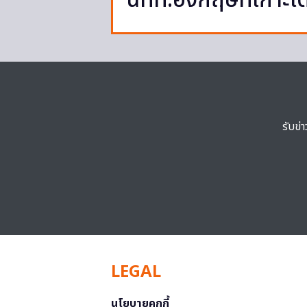
นทท.อังกฤษที่เกาะเต
รับข่
LEGAL
นโยบายคุกกี้