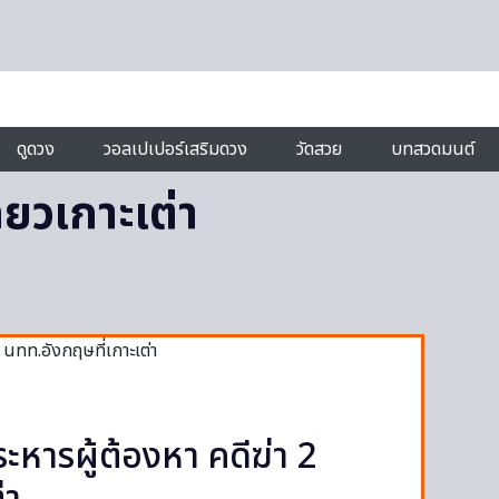
ดูดวง
วอลเปเปอร์เสริมดวง
วัดสวย
บทสวดมนต์
ี่ยวเกาะเต่า
ะหารผู้ต้องหา คดีฆ่า 2