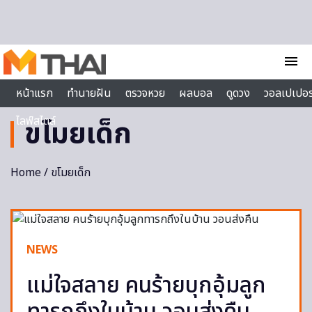
Skip to content
menu
หน้าแรก
ทำนายฝัน
ตรวจหวย
ผลบอล
ดูดวง
วอลเปเปอร
ไลฟ์สไตล์
ขโมยเด็ก
Home
/ ขโมยเด็ก
NEWS
แม่ใจสลาย คนร้ายบุกอุ้มลูก