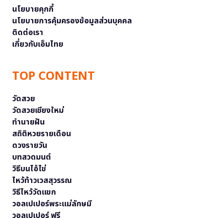
นโยบายคุกกี้
นโยบายการคุ้มครองข้อมูลส่วนบุคคล
ติดต่อเรา
เกี่ยวกับเอ็มไทย
TOP CONTENT
วัดสวย
วัดสวยเชียงใหม่
ทำนายฝัน
สถิติหวยรายเดือน
ดวงรายวัน
บทสวดมนต์
วิธีบนไอ้ไข่
ไหว้ท้าวเวสสุวรรณ
วิธีไหว้วัดแขก
วอลเปเปอร์พระแม่ลักษมี
วอลเปเปอร์ ฟรี