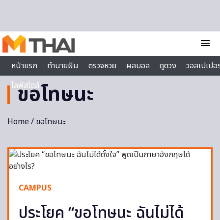
Skip to content
menu
หน้าแรก
ทำนายฝัน
ตรวจหวย
ผลบอล
ดูดวง
วอลเปเปอร
ไลฟ์สไตล์
ขอโทษนะ
Home
/ ขอโทษนะ
CAMPUS
ประโยค “ขอโทษนะ ฉันไม่ได้