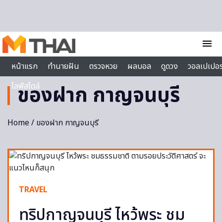
Skip to content
menu
หน้าแรก
ทำนายฝัน
ตรวจหวย
ผลบอล
ดูดวง
วอลเปเปอร
ไลฟ์สไตล์
ของฝาก กาญจนบุรี
Home
/ ของฝาก กาญจนบุรี
TRAVEL
ทริปกาญจนบุรี ไหว้พระ ชม