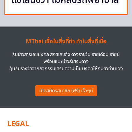
แช่เลนขวา ไม่หลบรถพยาบาล
MThai เชื่อในสิ่งที่ทำ ทำในสิ่งที่เชื่อ
รับข่าวสารเลขมงคล สถิติเลขดัง ดวงรายวัน รายเดือน รายปี
พร้อมแนะนำวิธีเสริมดวง
ลุ้นรับรางวัลจากกิจกรรมเสริมความเป็นมงคลให้กับตัวท่านเอง
เปิดสมัครสมาชิก (ฟรี) เร็วๆนี้
LEGAL