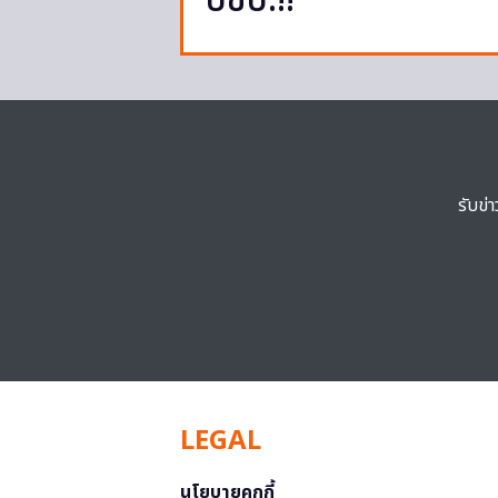
ปชป.!!
รับข่
LEGAL
นโยบายคุกกี้