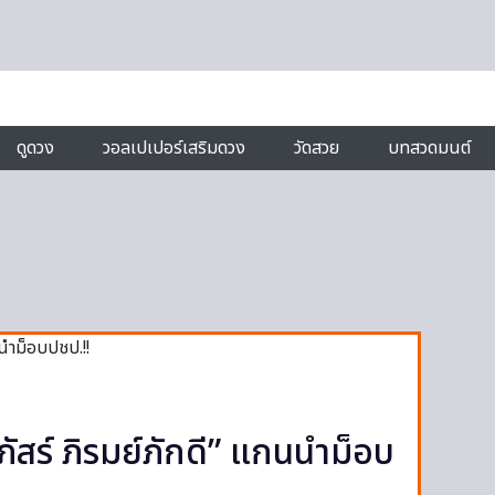
ดูดวง
วอลเปเปอร์เสริมดวง
วัดสวย
บทสวดมนต์
ตภัสร์ ภิรมย์ภักดี” แกนนำม็อบ