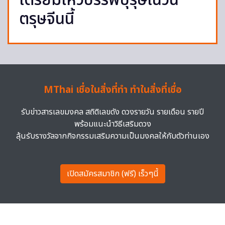
เตรียมไหว้บรรพบุรุษในวัน
ตรุษจีนนี้
MThai เชื่อในสิ่งที่ทำ ทำในสิ่งที่เชื่อ
รับข่าวสารเลขมงคล สถิติเลขดัง ดวงรายวัน รายเดือน รายปี
พร้อมแนะนำวิธีเสริมดวง
ลุ้นรับรางวัลจากกิจกรรมเสริมความเป็นมงคลให้กับตัวท่านเอง
เปิดสมัครสมาชิก (ฟรี) เร็วๆนี้