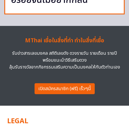
อร่อยจนไม่อยากกลืน
MThai เชื่อในสิ่งที่ทำ ทำในสิ่งที่เชื่อ
รับข่าวสารเลขมงคล สถิติเลขดัง ดวงรายวัน รายเดือน รายปี
พร้อมแนะนำวิธีเสริมดวง
ลุ้นรับรางวัลจากกิจกรรมเสริมความเป็นมงคลให้กับตัวท่านเอง
เปิดสมัครสมาชิก (ฟรี) เร็วๆนี้
LEGAL