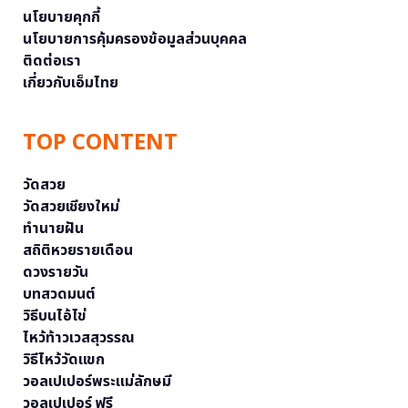
นโยบายคุกกี้
นโยบายการคุ้มครองข้อมูลส่วนบุคคล
ติดต่อเรา
เกี่ยวกับเอ็มไทย
TOP CONTENT
วัดสวย
วัดสวยเชียงใหม่
ทำนายฝัน
สถิติหวยรายเดือน
ดวงรายวัน
บทสวดมนต์
วิธีบนไอ้ไข่
ไหว้ท้าวเวสสุวรรณ
วิธีไหว้วัดแขก
วอลเปเปอร์พระแม่ลักษมี
วอลเปเปอร์ ฟรี