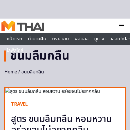
Skip to content
menu
หน้าแรก
ทำนายฝัน
ตรวจหวย
ผลบอล
ดูดวง
วอลเปเปอร
ไลฟ์สไตล์
ขนมลืมกลืน
Home
/ ขนมลืมกลืน
TRAVEL
สูตร ขนมลืมกลืน หอมหวาน