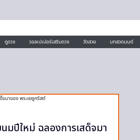
ดูดวง
วอลเปเปอร์เสริมดวง
วัดสวย
บทสวดมนต์
ขนมปีใหม่ ฉลองการเสด็จมา