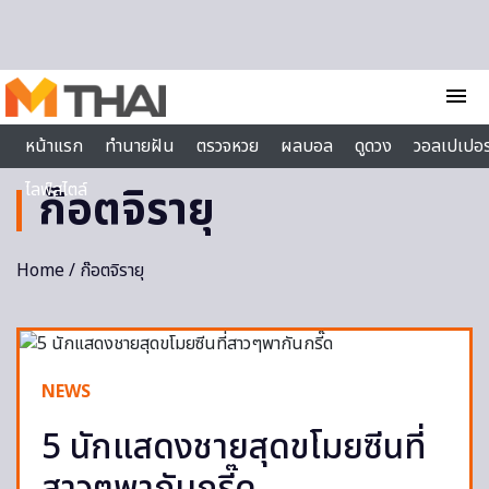
Skip to content
menu
หน้าแรก
ทำนายฝัน
ตรวจหวย
ผลบอล
ดูดวง
วอลเปเปอร
ไลฟ์สไตล์
ก๊อตจิรายุ
Home
/ ก๊อตจิรายุ
NEWS
5 นักแสดงชายสุดขโมยซีนที่