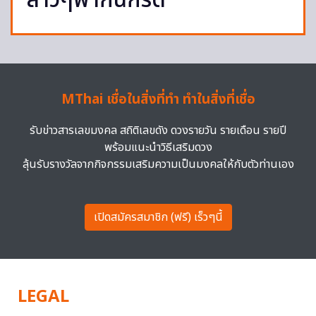
สาวๆพากันกรี๊ด
MThai เชื่อในสิ่งที่ทำ ทำในสิ่งที่เชื่อ
รับข่าวสารเลขมงคล สถิติเลขดัง ดวงรายวัน รายเดือน รายปี
พร้อมแนะนำวิธีเสริมดวง
ลุ้นรับรางวัลจากกิจกรรมเสริมความเป็นมงคลให้กับตัวท่านเอง
เปิดสมัครสมาชิก (ฟรี) เร็วๆนี้
LEGAL