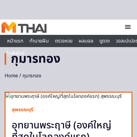
Skip to content
menu
หน้าแรก
ทำนายฝัน
ตรวจหวย
ผลบอล
ดูดวง
วอลเปเปอร
ไลฟ์สไตล์
กุมารทอง
Home
/ กุมารทอง
สุพรรณบุรี
อุทยานพระฤาษี (องค์ใหญ่