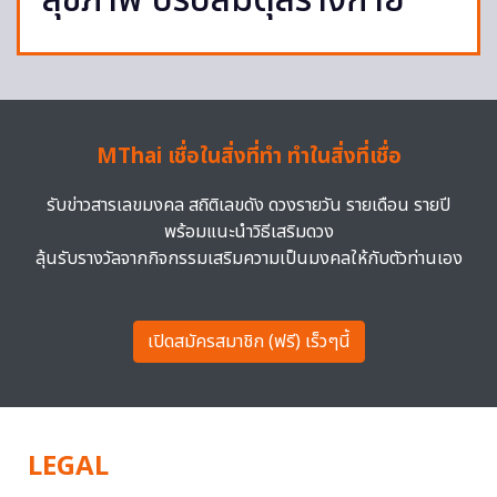
สุขภาพ ปรับสมดุลร่างกาย
MThai เชื่อในสิ่งที่ทำ ทำในสิ่งที่เชื่อ
รับข่าวสารเลขมงคล สถิติเลขดัง ดวงรายวัน รายเดือน รายปี
พร้อมแนะนำวิธีเสริมดวง
ลุ้นรับรางวัลจากกิจกรรมเสริมความเป็นมงคลให้กับตัวท่านเอง
เปิดสมัครสมาชิก (ฟรี) เร็วๆนี้
LEGAL