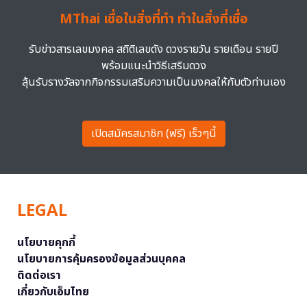
MThai เชื่อในสิ่งที่ทำ ทำในสิ่งที่เชื่อ
รับข่าวสารเลขมงคล สถิติเลขดัง ดวงรายวัน รายเดือน รายปี
พร้อมแนะนำวิธีเสริมดวง
ลุ้นรับรางวัลจากกิจกรรมเสริมความเป็นมงคลให้กับตัวท่านเอง
เปิดสมัครสมาชิก (ฟรี) เร็วๆนี้
LEGAL
นโยบายคุกกี้
นโยบายการคุ้มครองข้อมูลส่วนบุคคล
ติดต่อเรา
เกี่ยวกับเอ็มไทย