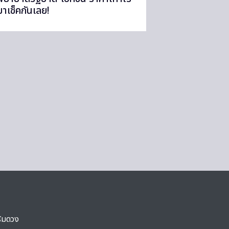
มาเช็คกันเลย!
ริมดวง