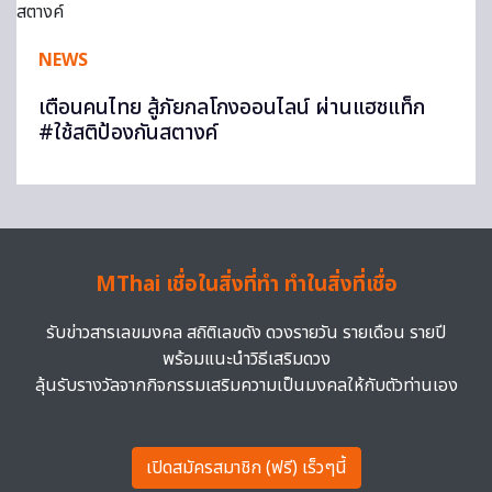
NEWS
เตือนคนไทย สู้ภัยกลโกงออนไลน์ ผ่านแฮชแท็ก
#ใช้สติป้องกันสตางค์
MThai เชื่อในสิ่งที่ทำ ทำในสิ่งที่เชื่อ
รับข่าวสารเลขมงคล สถิติเลขดัง ดวงรายวัน รายเดือน รายปี
พร้อมแนะนำวิธีเสริมดวง
ลุ้นรับรางวัลจากกิจกรรมเสริมความเป็นมงคลให้กับตัวท่านเอง
เปิดสมัครสมาชิก (ฟรี) เร็วๆนี้