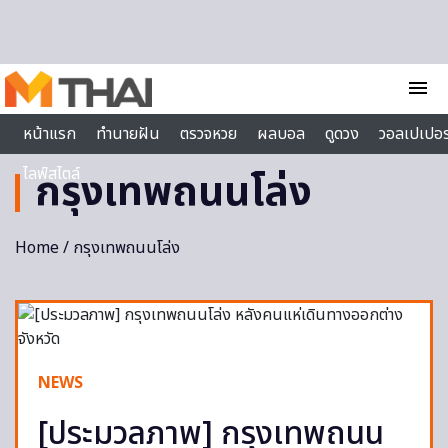
Skip to content
menu
หน้าแรก
ทำนายฝัน
ตรวจหวย
ผลบอล
ดูดวง
วอลเปเปอร
ไลฟ์สไตล์
กรุงเทพถนนโล่ง
Home
/ กรุงเทพถนนโล่ง
NEWS
[ประมวลภาพ] กรุงเทพถนน