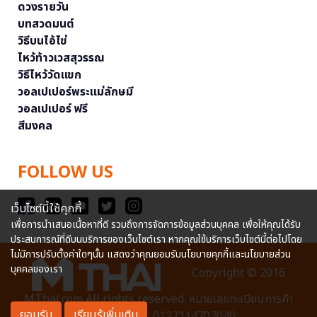
ดวงรายวัน
บทสวดมนต์
วิธีบนไอ้ไข่
ไหว้ท้าวเวสสุวรรณ
วิธีไหว้วัดแขก
วอลเปเปอร์พระแม่ลักษมี
วอลเปเปอร์ ฟรี
สีมงคล
FOLLOW US
เว็บไซต์นี้ใช้คุกกี้
เพื่อการนำเสนอเนื้อหาที่ดี รวมถึงการจัดการข้อมูลส่วนบุคคล เพื่อให้คุณได้รับ
ประสบการณ์ที่ดีบนบริการของเว็บไซต์เรา หากคุณใช้บริการเว็บไซต์นี้ต่อไปโดย
ไม่มีการปรับตั้งค่าใดๆนั้น แสดงว่าคุณยอมรับนโยบายคุกกี้และนโยบายส่วน
บุคคลของเรา
Copyright © 2016
MThai.com All rights reserved. หมายเลขทะเบียนการค้า
ยอมรับ
เรียนรู้เพิ่มเติม
อิเล็กทรอนิกส์ : 0127114707040