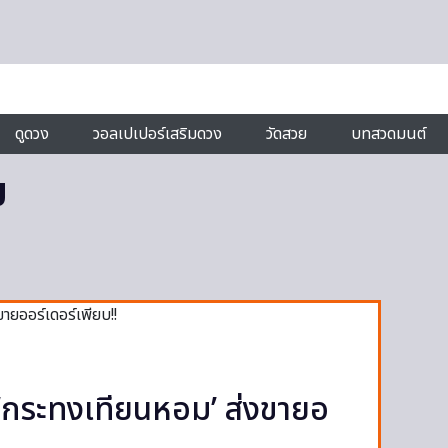
ดูดวง
วอลเปเปอร์เสริมดวง
วัดสวย
บทสวดมนต์
ม
 ‘กระทงเทียนหอม’ ส่งขายอ