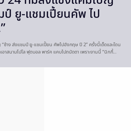
ตัว 24 ทีมลงแข่งแคมเปญ
มป์ ยู-แชมเปี้ยนคัพ ไป
2”
ช้าง ส่งแชมป์ ยู-แชมเปี้ยน คัพไปอังกฤษ ปี 2” ครั้งนี้เด็ดและโดน
อาสนามโปโล ฟุตบอล พาร์ค แคบไปถนัดตา เพราะงานนี้ “นิกกี้…