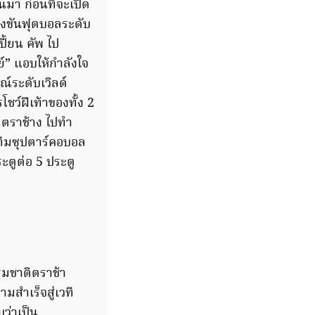
านมา ก่อนที่จะเปิด
แข่งขันฟุตบอลระดับ
ี้ยน คัพ ไป
ย์” แอบให้กำลังใจ
์ระดับเวิลด์
โชว์ฝีเท้าของทั้ง 2
ติตราช้าง ไปทำ
ทีมซุปตาร์คอบอล
ะตูต่อ 5 ประตู
รมชาติตราช้า
สำเร็จสู่เวที
ว่าเป็น