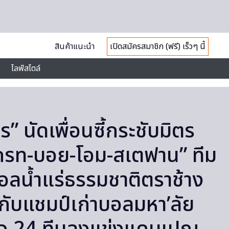
สินค้าแนะนำ
เปิดสมัครสมาชิก (ฟรี) เร็วๆ นี้
ไลฟ์สไตล์
ร” นัดเพื่อนซี้กระชับมิตร
กรท-บอย-โอม-สเตฟาน” ทีม
อลน้ำแร่ธรรมชาติตราช้าง
ับแชมป์เก่าบอลมหา’ลัย