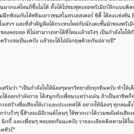
ินมากแค่ไหนก็ซื้อไม่ได้ ทั้งได้ไปชมฟุตบอลพรีเมียร์ลีกแบบต
ามฝึกซ้อมกับโค้ชทีมเยาวชนสโมสรเลสเตอร์ ซิตี้ ได้ลงแข่งขั
มสรฯ และที่สำคัญคือได้กระทบไหล่กับนักเตะชั้นนำของพรีเมียร
 ของคอบอล ที่ไม่สามารถหาได้ที่ไหนแล้วจริงๆ เป็นกำลังใจให้กั
ื่อคว้าแชมป์นะครับ แล้วจะได้ไปอังกฤษด้วยกันปลายปี”
เสริมว่า “เป็นกำลังใจให้น้องๆมหาวิทยาลัยทุกทีมครับ ทำให้เต็
้ออกกำลังกาย ได้สนุกกับเพื่อนระหว่างเล่น ถ้าเป็นอาชีพก็ทำใ
รถสร้างชื่อเสียงให้เราและประเทศได้ อยากให้น้องๆ ทุกคนตั้
อกว่าเร็วๆ นี้ช้างจะมีอีเวนต์โดนๆ ให้พวกเราได้รวมพลังส่งเสียงเ
 นิกกี้ และเพื่อนๆ คอบอลกันนะครับ รายละเอียดติดตามได
ชัวร์”