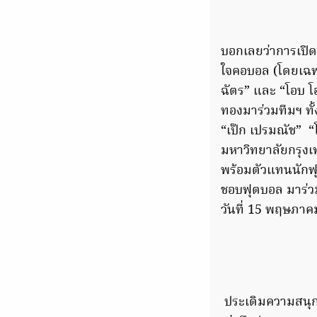
บอกเลยว่าการเปิดต
ใจคอบอล (โดยเฉ
ฉัตร” และ “โอบ โอ
ทองมาร่วมทีมฯ ทั
“เป๊ก เปรมณัช” “
มหาวิทยาลัยกรุงเท
พร้อมตัวแทนนักฟุต
ชอบฟุตบอล มาร่วม
วันที่ 15 พฤษภาค
ประเดิมความสนุกกั