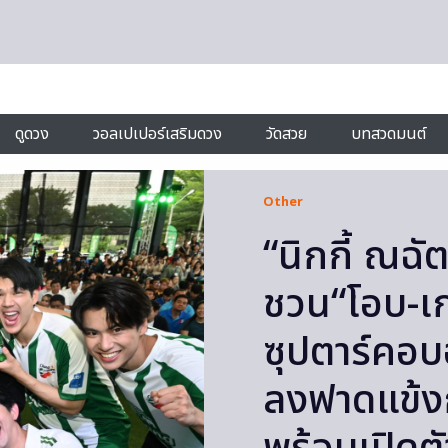
ดูดวง
วอลเปเปอร์เสริมดวง
วัดสวย
บทสวดมนต์
Other
“นิกกี้ ณฉัต
ชวน“โอบ-เ
ซุปตาร์คอบ
ลงฟาดแข้งก