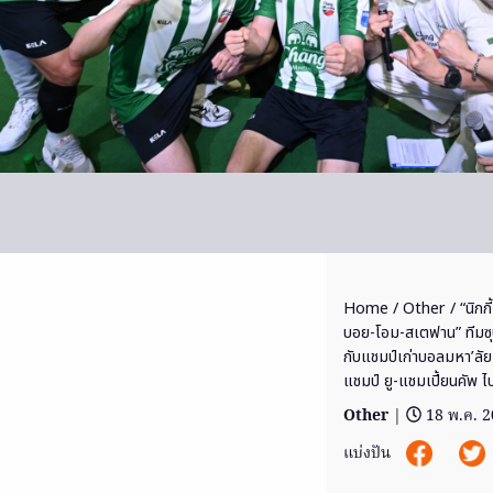
Home
/
Other
/ “นิกก
บอย-โอม-สเตฟาน” ทีมซ
กับแชมป์เก่าบอลมหา’ลัย
แชมป์ ยู-แชมเปี้ยนคัพ ไ
Other
|
18 พ.ค. 
แบ่งปัน