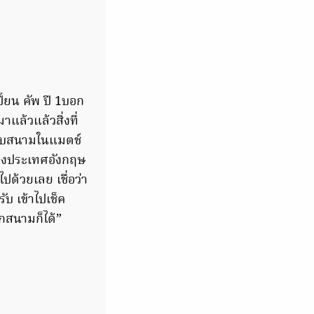
ี้ยน คัพ ปี 1บอก
าแล้วแล้วสิ่งที่
ดขอบสนามในแมตช์
ของประเทศอังกฤษ
ด้วยเลย เชื่อว่า
ับ เข้าไปเช็ค
กสนามก็ได้”