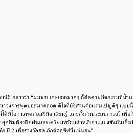
โอบนิธิ กล่าวว่า “ผมชอบเตะบอลมากๆ ก็ติดตามกิจกรรมที่น้ำแ
ัฒนาวงการฟุตบอลมาตลอด ดีใจที่ยังสานต่อแคมเปญดีๆ แบบนี้ต่
หม่ได้มีโอกาสทดสอบฝีมือ เรียนรู้ และสั่งสมประสบการณ์ เพื่อก้
่าทุกทีมต้องฝึกฝนและเตรียมพร้อมสำหรับการแข่งขันกันเต็มที่
ัพ ปี 2 เพื่อรางวัลสุดเอ็กซ์คลูซีฟนี้แน่นอน”