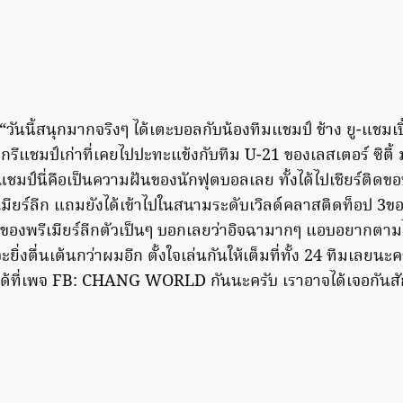
วันนี้สนุกมากจริงๆ ได้เตะบอลกับน้องทีมแชมป์ ช้าง ยู-แชมเป
ีกรีแชมป์เก่าที่เคยไปปะทะแข้งกับทีม U-21 ของเลสเตอร์ ซิตี้ ม
ับแชมป์นี่คือเป็นความฝันของนักฟุตบอลเลย ทั้งได้ไปเชียร์ติ
เมียร์ลีก แถมยังได้เข้าไปในสนามระดับเวิลด์คลาสติดท็อป 3
ำของพรีเมียร์ลีกตัวเป็นๆ บอกเลยว่าอิจฉามากๆ แอบอยากตามไป
ยิ่งตื่นเต้นกว่าผมอีก ตั้งใจเล่นกันให้เต็มที่ทั้ง 24 ทีมเลยนะคร
ได้ที่เพจ FB: CHANG WORLD กันนะครับ เราอาจได้เจอกันสั