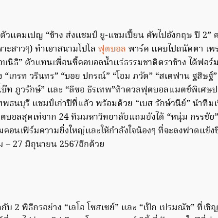
ัวแคมเปญ “ช้าง ส่งแชมป์ ยู-แชมเปี้ยน คัพไปอังกฤษ ปี 2” คร
พาะสาวๆ) ทำเอาสนามโปโล
ฟุตบอล
พาร์ค แคบไปถนัดตา เพรา
บนิธิ” ตัวแทนเพื่อนซี้คอบอลน้ำแร่ธรรมชาติตราช้าง ได้ฟอร์ม
้ง “เกรท วรินทร” “บอย ปกรณ์” “โอม ภวัต” “สเตฟาน ฐสิษฐ์
โบ๊ท ภูวรักษ์” และ “ลีซอ ธีรเทพ”ท้าดวลฟุตบอลแมตช์พิเศษ
พธนบุรี แชมป์เก่าปีที่แล้ว พร้อมด้วย “เบส รักษ์วนีย์” นำที
บอลสุดเท่จาก 24 ทีมมหาวิทยาลัยแถมยังได้ “หนุ่ม กรรชัย” พิธ
คอนเฟิร์มความยิ่งใหญ่และให้กำลังใจน้องๆ ที่จะลงฟาดแข้งช
ม – 27 มิถุนายน 2567อีกด้วย
บ 2 พิธีกรอย่าง “เลโอ โซสเซย์” และ “เป๊ก เปรมณัช” ที่เชิ