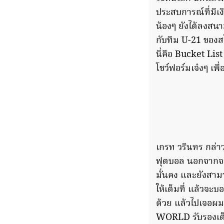
ประสบการณ์ที่มีเง
น้องๆ ยังได้ลงสน
กับทีม U-21 ของสโ
นี่คือ Bucket List
โชว์ฟอร์มเจ๋งๆ เพ
เกรท วรินทร กล่าว
ฟุตบอล นอกจากจะได
มั่นคง และยังสามา
ให้เต็มที่ แล้วจะบ
ด้วย แล้วไปเจอผม
WORLD รับรองเด็ด