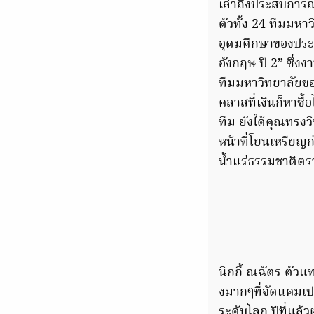
เล่าถึงประสบการณ์ท
ตัวทั้ง 24 ทีมมหา
อุดมศึกษาของประเ
อังกฤษ ปี 2” ซึ่งง
ทีมมหาวิทยาลัยขอ
คลาสที่เงินก็หาซื้
ทีม ยังได้คุณทรงว
หน้าที่โยนเหรียญ
น้ำแร่ธรรมชาติตร
นิกกี้ ณฉัตร ตัว
งมากๆที่จัดแคมเป
ระดับโลก ปีที่แล้