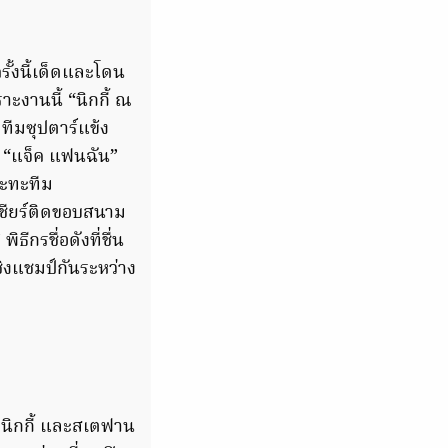
ั้งนี้เด็ดและโดน
ะงานนี้ “นิกกี้ ณ
ทีมซุปตาร์แข้ง
” “แจ็ค แฟนฉัน”
ปะทะทีม
มเชียร์ติดขอบสนาม
ีกรชื่อดังที่ชื่น
ิงแชมป์กันระหว่าง
ญนิกกี้ และสเตฟาน