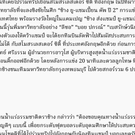
ี่เคยไปร่วมทริปเยือนสโมสรเลสเตอร์ ซิตี้ ที่อังกฤษ ในปีที่ผ่
วิทยาลัยที่จะลงชิงชัยในศึก “ช้าง ยู-แชมเปี้ยน คัพ ปี 2” การ
ทศไทย พร้อมรางวัลใหญ่ในแคมเปญ “ช้าง ส่งแชมป์ ยู-แชมเป
านนี้รุ่นพี่มหาวิทยาลัยอย่าง “ลีซอ” “บอย ปกรณ์” “เบสรักษ์วนี
งตัวเองให้คว้าแชมป์ จะได้ยกทีมบินลัดฟ้าไปสัมผัสประสบการณ
อไม่ได้ กับสโมสรเลสเตอร์ ซิตี้ ที่ประเทศอังกฤษอีกด้วย ก่อนการ
ิทย์ ศรีธรรม ผู้อำนวยการอาวุโส ผู้บริหารสูงสุดน้ำแร่ธรรมชา
ก่อนคิ๊กออฟอีกด้วย โดยหลังการแข่ง 20 นาทีและดวลลูกโทษ 
าช้างชนะทีมมหาวิทยาลัยกรุงเทพธนบุรี ไปด้วยสกอร์รวม 6 ปร
แทนน้ำแร่ธรรมชาติตราช้าง กล่าวว่า “ต้องขอบคุณทางน้ำแร่ธร
ญดีๆ แบบนี้ เพื่อยกระดับฟุตบอลระดับอุดมศึกษาให้ประสบความ
วผมโชคดีที่ได้ไปร่วมทริปไปอังกฤษกับน้องทีมแชมป์ บอกเลยครับ