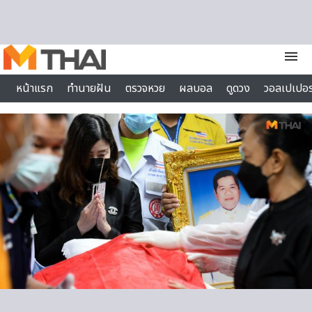
Skip to content
menu
หน้าแรก
ทำนายฝัน
ตรวจหวย
ผลบอล
ดูดวง
วอลเปเปอร
ไลฟ์สไตล์