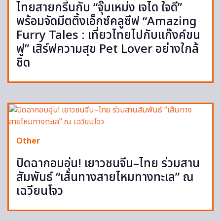
ไทยสายกรีนกับ “จุ๊มเหม่ง เจได ใจดี”
พร้อมจัดมีตติ้งเอ็กซ์คลูซีฟ “Amazing
Furry Tales : เที่ยวไทยไปกับแก๊งค์ขน
ฟู” เสิร์ฟความสุข Pet Lover อย่างใกล้
ชิด
Other
ปิดฉากอบอุ่น! เยาวชนจีน–ไทย ร่วมสาน
สัมพันธ์ “เส้นทางสายไหมทางทะเล” ณ
เฉวียนโจว