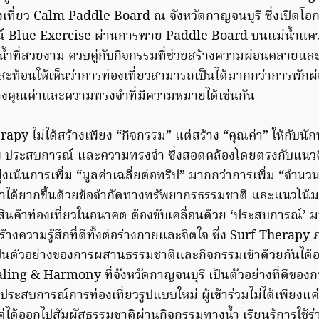
เที่ยว Calm Paddle Board ณ จังหวัดกาญจนบุรี ซึ่งเปิดโอกาสใ
์ Blue Exercise ผ่านการพาย Paddle Board บนแม่น้ำแคว
ำที่สวยงาม ควบคู่กับกิจกรรมที่ช่วยสร้างความผ่อนคลายและ
ะท้อนให้เห็นว่าการท่องเที่ยวสามารถเป็นได้มากกว่าการพักผ่
างคุณค่าและความทรงจำที่มีความหมายได้เช่นกัน
rapy ไม่ได้สร้างเพียง “กิจกรรม” แต่สร้าง “คุณค่า” ให้กับนั
ภาพ ประสบการณ์ และความทรงจำ ซึ่งสอดคล้องโดยตรงกับแนวค
งเน้นการเพิ่ม “มูลค่าเฉลี่ยต่อทริป” มากกว่าการเพิ่ม “จำนวนนั
ทำได้ยากขึ้นด้วยข้อจำกัดทางทรัพยากรธรรมชาติ และแนวโน้
ินค้าท่องเที่ยวในอนาคต ต้องขับเคลื่อนด้วย ‘ประสบการณ์’ ม
งความรู้สึกที่ดีทั้งต่อร่างกายและจิตใจ ซึ่ง Surf Therapy
็นตัวอย่างของการผสานธรรมชาติและกิจกรรมเข้าด้วยกันได้อ
ing & Harmony ที่จังหวัดกาญจนบุรี เป็นตัวอย่างที่ดีขอ
ระสบการณ์การท่องเที่ยวรูปแบบใหม่ ผู้เข้าร่วมไม่ได้เพียงแค
ด้ออกไปสัมผัสธรรมชาติผ่านกิจกรรมทางน้ำ เรียนรู้การใช้ร