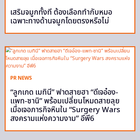
เสริมจมูกทั้งที ต้องเลือกทำกับหมอ
เฉพาะทางด้านจมูกโดยตรงหรือไม่
PR NEWS
“ลูกเกด เมทินี” ฟาดสายฮา “ดีเจอ๋อง-
แพท-ซานิ” พร้อมเปลี่ยนโหมดสายลุย
เมื่อเจอภารกิจหินใน “Surgery Wars
สงครามแห่งความงาม” อีพี6