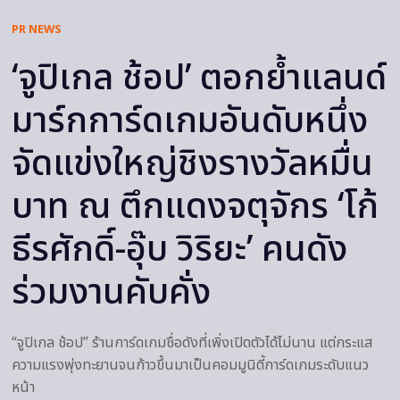
PR NEWS
‘จูปิเกล ช้อป’ ตอกย้ำแลนด์
มาร์กการ์ดเกมอันดับหนึ่ง
จัดแข่งใหญ่ชิงรางวัลหมื่น
บาท ณ ตึกแดงจตุจักร ‘โก้
ธีรศักดิ์-อุ๊บ วิริยะ’ คนดัง
ร่วมงานคับคั่ง
“จูปิเกล ช้อป” ร้านการ์ดเกมชื่อดังที่เพิ่งเปิดตัวได้ไม่นาน แต่กระแส
ความแรงพุ่งทะยานจนก้าวขึ้นมาเป็นคอมมูนิตี้การ์ดเกมระดับแนว
หน้า