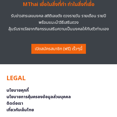
MThai เชื่อในสิ่งที่ทำ ทำในสิ่งที่เชื่อ
รับข่าวสารเลขมงคล สถิติเลขดัง ดวงรายวัน รายเดือน รายปี
พร้อมแนะนำวิธีเสริมดวง
ลุ้นรับรางวัลจากกิจกรรมเสริมความเป็นมงคลให้กับตัวท่านเอง
เปิดสมัครสมาชิก (ฟรี) เร็วๆนี้
LEGAL
นโยบายคุกกี้
นโยบายการคุ้มครองข้อมูลส่วนบุคคล
ติดต่อเรา
เกี่ยวกับเอ็มไทย