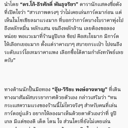
นำโดย
“ดร.โก้-ธีรศักดิ์ พันธุจริยา”
ดารานักแสดงชื่อดัง
ที่เปิดใจว่า “สารภาพตรงๆ ว่าไม่เคยเล่นการ์ดมาก่อน แต่
เห็นในโซเชียลมาแรงมาก ที่บอกว่าการ์ดบางใบราคาพุ่งไป
ถึงหลักหมื่น หลักแสน จนถึงหลักล้าน เลยต้องขอลอง
หน่อย พอแวะมาที่ร้านจูปิเกล ช้อป คือสะใจมาก มีการ์ด
ให้เลือกเยอะมาก ตั้งแต่ราคาเบาๆ สบายกระเป๋า ไปจนถึง
ระดับแรร์ไอเทมราคาแพง เลือกซื้อได้ตามกำลังทรัพย์เลย
ครับ”
ทางด้านนักปั้นมือทอง
“อุ๊บ-วิริยะ พงษ์อาจหาญ”
ที่เดิน
ทางมาสัมผัสบรรยากาศด้วยตัวเอง กล่าวเสริมว่า “ทน
กระแสความแรงของร้านนี้ไม่ไหวจริงๆ สำหรับคนที่เล่น
การ์ดอยู่แล้ว อยากให้ลองมาเห็นด้วยตาตัวเองว่าที่ จูปิ
เกล มีแต่ของดี เด็ด โดน ใจ ส่วนใครที่ยังไม่เคยเล่น