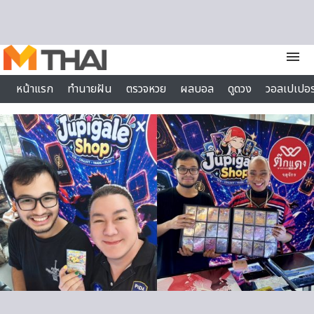
Skip to content
menu
หน้าแรก
ทำนายฝัน
ตรวจหวย
ผลบอล
ดูดวง
วอลเปเปอร
ไลฟ์สไตล์