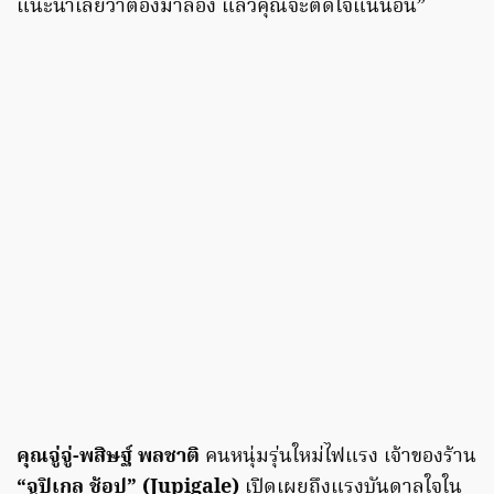
แนะนำเลยว่าต้องมาลอง แล้วคุณจะติดใจแน่นอน”
คุณจู่จู่-พสิษฐ์ พลชาติ
คนหนุ่มรุ่นใหม่ไฟแรง เจ้าของร้าน
“จูปิเกล ช้อป” (Jupigale)
เปิดเผยถึงแรงบันดาลใจใน