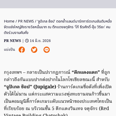
Home
/
PR NEWS
/ ‘จูปิเกล ช้อป’ ตอกย้ำแลนด์มาร์กการ์ดเกมอันดับหนึ่ง
จัดแข่งใหญ่ชิงรางวัลหมื่นบาท ณ ตึกแดงจตุจักร ‘โก้ ธีรศักดิ์-อุ๊บ วิริยะ’ คน
ดังร่วมงานคับคั่ง
PR NEWS
|
14 มิ.ย. 2026
แบ่งปัน
กรุงเทพฯ – กลายเป็นปรากฏการณ์
“ตึกแดงแตก”
ที่ถูก
กล่าวถึงกันแบบปากต่อปากในโลกโซเชียลขณะนี้ สำหรับ
“จูปิเกล ช้อป”
(Jupigale)
ร้านการ์ดเกมชื่อดังที่เพิ่งเปิด
ตัวได้ไม่นาน แต่กระแสความแรงพุ่งทะยานจนก้าวขึ้นมา
เป็นคอมมูนิตี้การ์ดเกมระดับแนวหน้าของประเทศไทยเป็น
ที่เรียบร้อย ณ บริเวณชั้น 5 ตึกแดงวินเทจ จตุจักร (Red