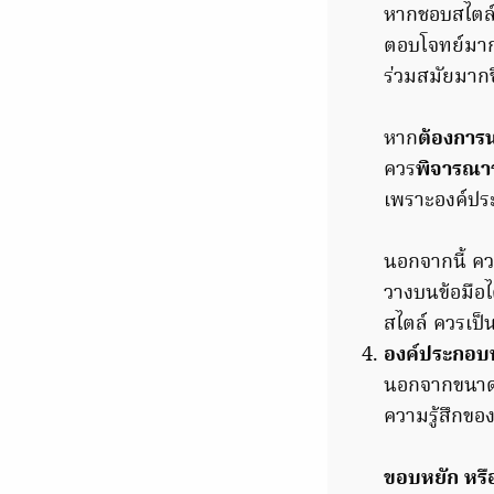
หากชอบสไตล์
ตอบโจทย์มากก
ร่วมสมัยมากข
หาก
ต้องการน
ควร
พิจารณาร
เพราะองค์ปร
นอกจากนี้
คว
วางบนข้อมือได
สไตล์ ควรเป็น
องค์ประกอบห
นอกจากขนาด 3
ความรู้สึกขอ
ขอบหยัก หรื