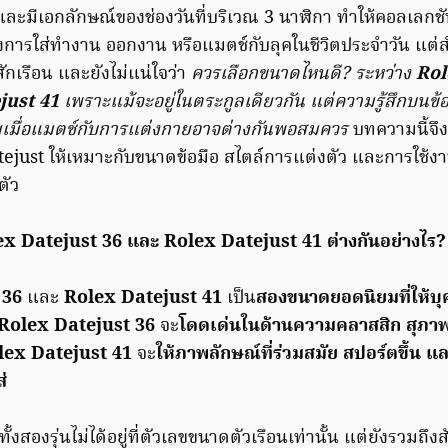
และมีเอกลักษณ์ของช่องวันที่บริเวณ 3 นาฬิกา ทำให้คอลเลกชั
ั้งการใส่ทำงาน ออกงาน หรือแมตช์กับลุคในชีวิตประจำวัน แต่ส
กเรือน และยังไม่แน่ใจว่า
ควรเลือกขนาดไหนดี? ระหว่าง
Rol
just 41
เพราะแม้จะอยู่ในตระกูลเดียวกัน แต่ความรู้สึกบนข้อ
เมื่อแมตช์กับการแต่งกายอาจต่างกันพอสมควร
บทความนี้จึ
ejust ให้เหมาะกับขนาดข้อมือ สไตล์การแต่งตัว และการใช้งา
ตัว
lex Datejust 36 และ Rolex Datejust 41 ต่างกันอย่างไร?
 36
และ
Rolex Datejust 41
เป็น
สองขนาดยอดนิยมที่ให้บุ
Rolex Datejust 36
จะ
โดดเด่นในด้านความคลาสสิก สุภาพ
lex Datejust 41
จะ
ให้ภาพลักษณ์ที่ร่วมสมัย สปอร์ตขึ้น แ
่
งสองรุ่นไม่ได้อยู่ที่ตัวเลขขนาดตัวเรือนเท่านั้น แต่ยังรวมถึง