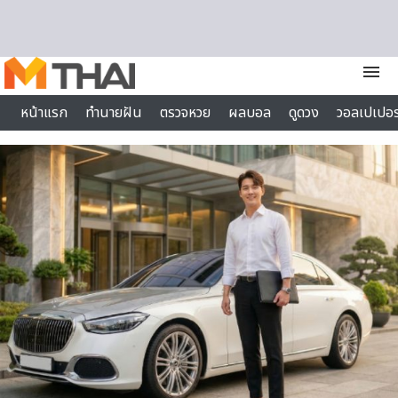
Skip to content
menu
หน้าแรก
ทำนายฝัน
ตรวจหวย
ผลบอล
ดูดวง
วอลเปเปอร
ไลฟ์สไตล์