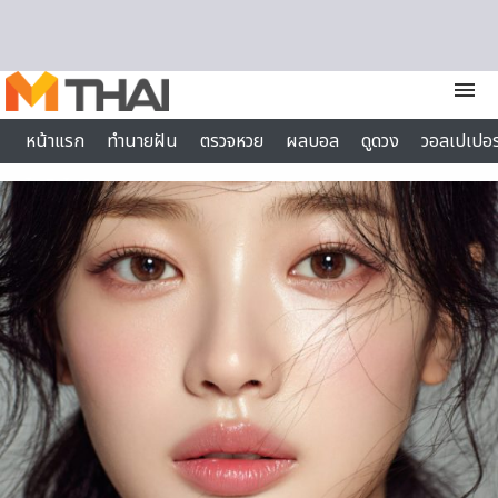
Skip to content
menu
หน้าแรก
ทำนายฝัน
ตรวจหวย
ผลบอล
ดูดวง
วอลเปเปอร
ไลฟ์สไตล์