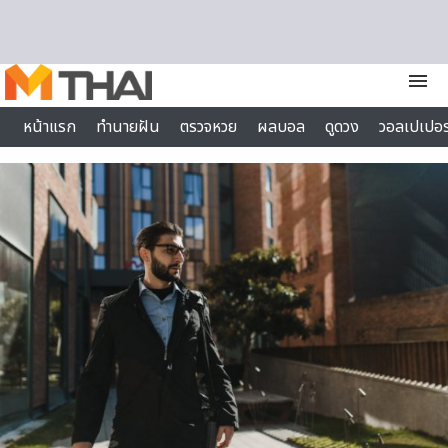
Skip to content
menu
หน้าแรก
ทำนายฝัน
ตรวจหวย
ผลบอล
ดูดวง
วอลเปเปอร
ไลฟ์สไตล์