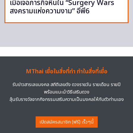
เมื่อเจอภารกิจหินใน “Surgery Wars
สงครามแห่งความงาม” อีพี6
MThai เชื่อในสิ่งที่ทำ ทำในสิ่งที่เชื่อ
รับข่าวสารเลขมงคล สถิติเลขดัง ดวงรายวัน รายเดือน รายปี
พร้อมแนะนำวิธีเสริมดวง
ลุ้นรับรางวัลจากกิจกรรมเสริมความเป็นมงคลให้กับตัวท่านเอง
เปิดสมัครสมาชิก (ฟรี) เร็วๆนี้