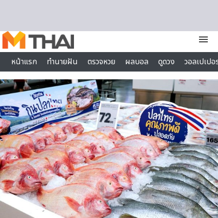
Skip to content
menu
หน้าแรก
ทำนายฝัน
ตรวจหวย
ผลบอล
ดูดวง
วอลเปเปอร
ไลฟ์สไตล์