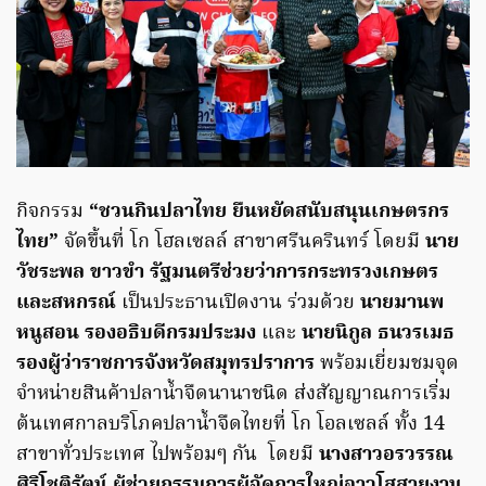
กิจกรรม
“ชวนกินปลาไทย ยืนหยัดสนับสนุนเกษตรกร
ไทย”
จัดขึ้นที่ โก โฮลเซลล์ สาขาศรีนครินทร์ โดยมี
นาย
วัชระพล ขาวขำ รัฐมนตรีช่วยว่าการกระทรวงเกษตร
และสหกรณ์
เป็นประธานเปิดงาน ร่วมด้วย
นายมานพ
หนูสอน รองอธิบดีกรมประมง
และ
นายนิกูล ธนวรเมธ
รองผู้ว่าราชการจังหวัดสมุทรปราการ
พร้อมเยี่ยมชมจุด
จำหน่ายสินค้าปลาน้ำจืดนานาชนิด ส่งสัญญาณการเริ่ม
ต้นเทศกาลบริโภคปลาน้ำจืดไทยที่ โก โอลเซลล์ ทั้ง 14
สาขาทั่วประเทศ ไปพร้อมๆ กัน โดยมี
นางสาวอรวรรณ
ศิริโชติรัตน์ ผู้ช่วยกรรมการผู้จัดการใหญ่อาวุโสสายงาน