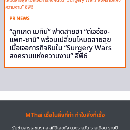
PR NEWS
“ลูกเกด เมทินี” ฟาดสายฮา “ดีเจอ๋อง-
แพท-ซานิ” พร้อมเปลี่ยนโหมดสายลุย
เมื่อเจอภารกิจหินใน “Surgery Wars
สงครามแห่งความงาม” อีพี6
MThai เชื่อในสิ่งที่ทำ ทำในสิ่งที่เชื่อ
รับข่าวสารเลขมงคล สถิติเลขดัง ดวงรายวัน รายเดือน รายปี