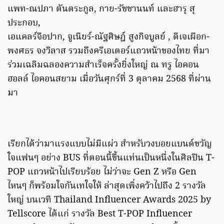
แพท-ณปภา ตันตระกูล, กาย-รัชชานนท์ และฮารุ สุ
ประกอบ,
เอแคลร์จือปาก, จูเนียร์-ณัฐศิษฎ์ สูงกิจบูลย์ , ดีเจเผือก-
พงศธร จงวิลาส รวมถึงครีเอเตอร์แถวหน้าของไทย ที่มา
ร่วมเฉลิมฉลองความสำเร็จครั้งยิ่งใหญ่ ณ ทรู ไอคอน
ฮอลล์ ไอคอนสยาม เมื่อวันศุกร์ที่ 3 ตุลาคม 2568 ที่ผ่าน
มา
เรียกได้ว่ามาแรงแบบไม่มีแผ่ว สำหรับวงบอยแบนด์ขวัญ
ใจแฟนๆ อย่าง BUS ที่ตอนนี้ขึ้นแท่นเป็นหนึ่งในศิลปิน T-
POP แถวหน้าไปเรียบร้อย ไม่ว่าจะ Gen Z หรือ Gen
ไหนๆ ก็พร้อมใจกันเทใจให้ ล่าสุดเพิ่งคว้าไปถึง 2 รางวัล
ใหญ่ บนเวที Thailand Influencer Awards 2025 by
Tellscore ได้แก่ รางวัล Best T-POP Influencer