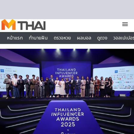
Skip to content
menu
หน้าแรก
ทำนายฝัน
ตรวจหวย
ผลบอล
ดูดวง
วอลเปเปอร
ไลฟ์สไตล์