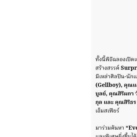
ทั้งนี้พิธีฉลองเปิ
สร้างสรรค์
Surpri
มีเหล่าศิลปิน-นัก
(Gellboy), คุณแอล
บูลย์, คุณสิริผกา
กุล และ คุณสิริธร
เอ็มสเฟียร์
มาร่วมค้นหา
“Ev
และพิเศษยิ่งขึ้นได้