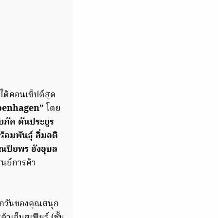
ยใต้คอนเซ็ปต์สุด
openhagen”
โดย
ยภัค ตันประยูร
อมพันธุ์ ลิ่มอติ
ุณปิยพร อังอุบล
ูนย์การค้า
้ทุกวันของคุณสนุก
าเอ็มสเฟียร์ (ชั้น