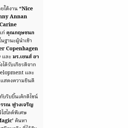
นภายใต้งาน
“Nice
anny Annan
Carine
ก่
คุณกฤษชนก
ในฐานะผู้นำเข้า
ger Copenhagen
 และ
มร.เยนส์ อา
งได้รับเกียรติจาก
Development และ
มแสดงความยินดี
บริบบิ้นเค้กดีไซน์
วรรณ ฟูวงเจริญ
ีไฮไลต์พิเศษ
agic’
ค้นหา