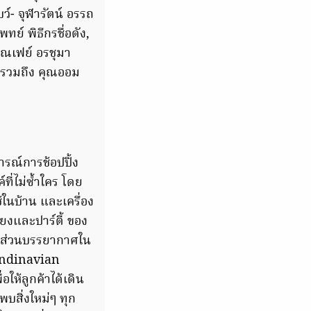
์- จุฬารัตน์ อรรถ
ทย์ พิธีกรชื่อดัง,
ุณเฟย์ อรชุมา
 รวมถึง คุณออม
ณ์การช้อปปิ้ง
ที่ไม่ซ้ำใคร โดย
้ในบ้าน และเครื่อง
ยงและปาร์ตี้ ของ
ฯ ส่วนบรรยากาศใน
candinavian
อให้ลูกค้าได้เดิน
บสิ่งใหม่ๆ ทุก