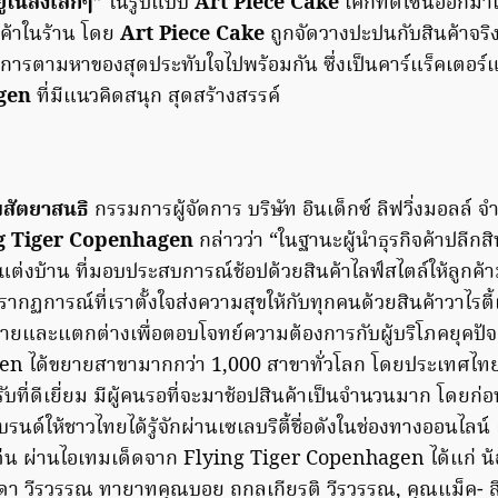
่ในสิ่งเล็กๆ”
ในรูปแบบ
Art Piece Cake
เค้กที่ดีไซน์ออกมาเ
ค้าในร้าน โดย
Art Piece Cake
ถูกจัดวางปะปนกับสินค้าจริง 
ารตามหาของสุดประทับใจไปพร้อมกัน ซึ่งเป็นคาร์แร็คเตอร์
agen
ที่มีแนวคิดสนุก สุดสร้างสรรค์
สัตยาสนธิ
กรรมการผู้จัดการ บริษัท อินเด็กซ์ ลิฟวิ่งมอลล์ จ
g Tiger Copenhagen
กล่าวว่า “ในฐานะผู้นำธุรกิจค้าปลีกสิ
่งบ้าน ที่มอบประสบการณ์ช้อปด้วยสินค้าไลฟ์สไตล์ให้ลูกค้าม
่งปรากฏการณ์ที่เราตั้งใจส่งความสุขให้กับทุกคนด้วยสินค้าวาไรตี
ยและแตกต่างเพื่อตอบโจทย์ความต้องการกับผู้บริโภคยุคปัจ
n ได้ขยายสาขามากกว่า 1,000 สาขาทั่วโลก โดยประเทศไทยเ
รับที่ดีเยี่ยม มีผู้คนรอที่จะมาช้อปสินค้าเป็นจำนวนมาก โดยก่อ
ให้ชาวไทยได้รู้จักผ่านเซเลบริตี้ชื่อดังในช่องทางออนไลน์ 
เด่น ผ่านไอเทมเด็ดจาก Flying Tiger Copenhagen ได้แก่ น้
า วีรวรรณ ทายาทคุณบอย ถกลเกียรติ วีรวรรณ, คุณแม็ค- สิร