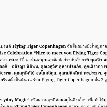
ดแบรนด์
Flying Tiger Copenhagen
จัดขึ้นอย่างยิ่งใหญ่ภา
se Celebration “Nice to meet you Flying Tiger C
แสดง เซเลบริตี้ มาร่วมสนุกและช้อปอย่างคับคั่ง อาทิ
คุณนิว-ช
ลี่ – อชิรญา นิติพน, คุณวสุวัส คูหาเปรมกิจ, คุณธีราภา พร้
 วัชรพล, คุณสุทัศนีย์ ซอโสตถิกุล, คุณนภัสนันท์ พรประภา, ค
 กรีวงษ์
เป็นต้น ณ ร้าน Flying Tiger Copenhagen ชั้น 2 ศ
eryday Magic”
หรือความสุขที่ซ่อนอยู่ในสิ่งเล็กๆ เพื่อทำให
ง่ายๆ ที่
Flying Tiger Copenhagen
สาขาแรก ณ ศูนย์การค้