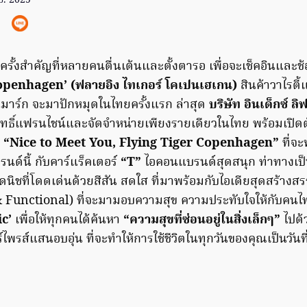
ย. 2025
ั้งสำคัญที่หลายคนตื่นเต้นและตั้งตารอ เพื่อจะเช็คอินและช้อปส
openhagen’ (ฟลายอิง ไทเกอร์ โคเปนเฮเกน)
สินค้าวาไรตี้
าร์ก จะมาปักหมุดในไทยครั้งแรก ล่าสุด
บริษัท อินเด็กซ์ ลิ
ับสิทธิ์แฟรนไชน์และจัดจำหน่ายเพียงรายเดียวในไทย พร้อมเปิด
น
“Nice to Meet You, Flying Tiger Copenhagen”
ที่จ
รนด์นี้ กับคาร์แร็คเตอร์
“T”
ไอคอนแบรนด์สุดสนุก ท่าทางเป็
ดนิชที่โดดเด่นด้วยสีสัน สดใส ที่มาพร้อมกับไอเดียสุดสร้าง
& Functional) ที่จะมามอบความสุข ความประทับใจให้กับคนไ
ic’
เพื่อให้ทุกคนได้ค้นหา
“ความสุขที่ซ่อนอยู่ในสิ่งเล็กๆ”
ไปด
พรส์แสนอบอุ่น ที่จะทำให้การใช้ชีวิตในทุกวันของคุณเป็นวันที