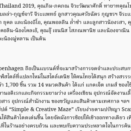
hailand 2019, คุณภีม-ภคภณ จิวะวัฒนาศักดิ์ ทายาทคุณโบว
เบลล่า-กุญช์จารี จีระเเพทย์ ลูกสาวคุณศรัยฉัตร กุญชรฯ จีระแพ
 ยุคล และน้องธีโอ, คุณพอลลีน ล่ำซำ และลูกสาวน้องรสา, ค
งคอลิน-น้องโคลเอ้, คุณอุ๊ เจนนิส โสภณพานิช และน้องจาณีน
ะน้องมู่หลาน เป็นต้น
penhagen ถือเป็นแบรนด์ที่จะมาสร้างการจดจำและประสบการ
ลฟ์สไตล์ที่แปลกใหม่ในสไตล์เดนิช ให้คนไทยได้สนุก สร้างสรรรค์
่า 1,700 ชิ้น รวม 14 หมวดสินค้า ได้แก่ แกดเจ็ต เกมส์ ของใช
านอดิเรกและกิจกรรมยามว่าง เครื่องเขียน อุปกรณ์จัดงานเลี้
์สื่อสาร อุปกรณ์สำนักงาน ของขวัญและสินค้าตามเทศกาล ฯล
เซ็ปต์ “Simple & Creative Maze” เรียบง่ายตามปรัชญา S
นให้สินค้าโดดเด่นขึ้น โดยจัดผังการช้อปให้เข้าออกทางเดียว เพื่
้นที่ในร้านอย่างครบถ้วน และพบกับความประหลาดใจในการค้นพ