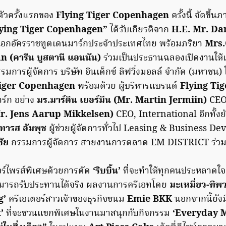
ัวครั้งแรกของ
Flying Tiger Copenhagen
ครั้งนี้ จัดขึ้
lying Tiger Copenhagen”
ได้รับเกียรติจาก
H.E. Mr. D
อกอัครราชทูตเดนมาร์กประจำประเทศไทย พร้อมภริยา
Mrs.
 (คารีน บูสตานี แอนนัน)
ร่วมเป็นประธานฉลองเปิดงานให้แ
รมการผู้จัดการ บริษัท อินเด็กซ์ ลิฟวิ่งมอลล์ จำกัด (มหาชน) 
Tiger Copenhagen
พร้อมด้วย ผู้บริหารแบรนด์
Flying Ti
ร์ก อย่าง
มร.มาร์ติน เยอร์มีน (Mr. Martin Jermiin)
CEO
(Mr. Jens Aarup Mikkelsen)
CEO, International อีกทั้งยั
ตนทารส อัมพุช
ผู้ช่วยผู้จัดการทั่วไป Leasing & Business 
ชัย
กรรมการผู้จัดการ สายงานการตลาด EM DISTRICT ร่ว
อร์ไพรส์พิเศษด้วยการตัด
‘ริบบิ้น’
ที่จะทำให้ทุกคนประหลาดใจกั
ามารถรับประทานได้จริง ผลงานการครีเอทโดย
มะเหมี่ยว-ทิพ
g’
ครีเอเตอร์สาวเจ้าของธุรกิจขนม
Emie BKK
นอกจากนี้ยังม
t’
ที่จะชวนแขกพิเศษในงานมาสนุกกับกิจกรรม
‘Everyday M