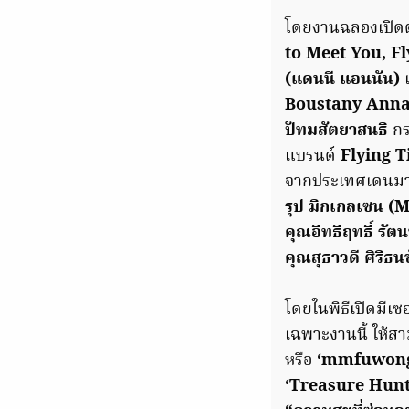
โดยงานฉลองเปิดต
to Meet You, F
(แดนนี แอนนัน)
เ
Boustany Annan
ปัทมสัตยาสนธิ
กร
แบรนด์
Flying 
จากประเทศเดนมา
รุป มิกเกลเซน 
คุณอิทธิฤทธิ์ รั
คุณสุธาวดี ศิริธน
โดยในพิธีเปิดมีเซ
เฉพาะงานนี้ ให้ส
หรือ
‘mmfuwon
‘Treasure Hun