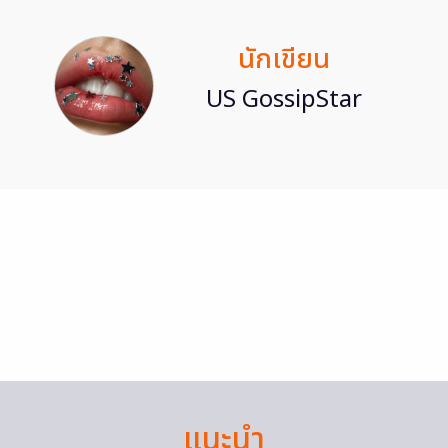
นักเขียน
US GossipStar
แนะนำ