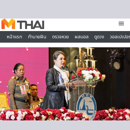
Skip to content
menu
หน้าแรก
ทำนายฝัน
ตรวจหวย
ผลบอล
ดูดวง
วอลเปเปอร
ไลฟ์สไตล์