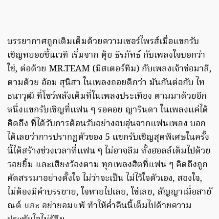
บรรยากาศถูกเติมเต็มด้วยความเซอร์ไพรส์เมื่อแขกรับ
เชิญทยอยขึ้นเวที เริ่มจาก ตุ้ย ธีรภัทธ์ กับเพลงใจบอกว่า
ใช่, ต่อด้วย MR.TEAM (มิสเตอร์ทีม) กับเพลงเจ้าช่อมาลี,
ตามด้วย อ้อม สุนิสา ในเพลงถอยดีกว่า มันกันต่อกับ ไท
ธนาวุฒิ ที่โชว์พลังเต็มที่ในเพลงประเทือง ตามมาด้วยอีก
หนึ่งแขกรับเชิญที่แฟน ๆ รอคอย ญารินดา ในเพลงแค่ได้
คิดถึง ที่ได้รับการต้อนรับอย่างอบอุ่นจากแฟนเพลง บอก
ได้เลยว่าการปรากฏตัวของ 5 แขกรับเชิญสุดพิเศษในครั้ง
นี้ได้สร้างช่วงเวลาที่แฟน ๆ ไม่อาจลืม ทั้งฮอลล์เต็มไปด้วย
รอยยิ้ม และเสียงร้องตาม ทุกเพลงฮิตที่แฟน ๆ คิดถึงถูก
คัดสรรมาอย่างตั้งใจ ไม่ว่าจะเป็น ไม่ไว้ใจตัวเอง, สองใจ,
ไม่ต้องมีคำบรรยาย, ใจหายไปเลย, ใช่เลย, สัญญาเมื่อสายั
ณต์ และ อย่ายอมแพ้ ทำให้ค่ำคืนนี้เต็มไปด้วยความ