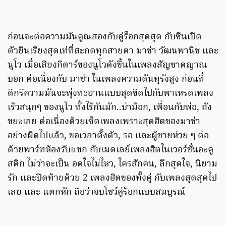
ก่อนจะต่อความมันคูณสองกับคู่ร็อกสุดสุด กับซีนเปิด
ตัวยืนเรียงสุดเท่ที่สะกดทุกสายตา มาช่า วัฒนพานิช และ
นูโว เมื่อเสียงกีตาร์ของนูโวดังขึ้นในเพลงสัญชาตญาณ
บอก ต่อเนื่องกับ มาช่า ในเพลงความดันทุรังสูง ก่อนที่
ดีกรีความมันจะพุ่งทะยานแบบสุดขีดไปกับพาเหรดเพลง
เร็วสนุกๆ ของนูโว ทั้งไร้กันมัก..บ่าม็อก, เพื่อนกับพ่อ, ถัง
ขยะเลย ต่อเนื่องด้วยเซ็ตเพลงเพราะสุดฮิตของมาช่า
อย่างผิดไปแล้ว, ขอเวลาตั้งตัว, รอ และผู้ชายห่วย ๆ ต่อ
ด้วยพาร์ทห้องรับแขก กับเมดเลย์เพลงฮิตในเวอร์ชั่นอะคู
สติก ไม่ว่าจะเป็น อดใจไม่ไหว, ใครสักคน, ลึกสุดใจ, นิยาม
รัก และปิดท้ายด้วย 2 เพลงฮิตของทั้งคู่ กับเพลงสุดสุดไป
เลย และ แตกหัก ถือว่าจบโชว์คู่ร็อกแบบสมบูรณ์