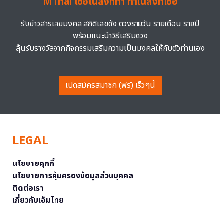
MThai เชื่อในสิ่งที่ทำ ทำในสิ่งที่เชื่อ
รับข่าวสารเลขมงคล สถิติเลขดัง ดวงรายวัน รายเดือน รายปี
พร้อมแนะนำวิธีเสริมดวง
ลุ้นรับรางวัลจากกิจกรรมเสริมความเป็นมงคลให้กับตัวท่านเอง
เปิดสมัครสมาชิก (ฟรี) เร็วๆนี้
LEGAL
นโยบายคุกกี้
นโยบายการคุ้มครองข้อมูลส่วนบุคคล
ติดต่อเรา
เกี่ยวกับเอ็มไทย