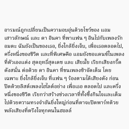
อารมณ์ถูกเปลี่ยนเป็นความอบอุ่นด้วยโชว์ของ แอม
เสาวลักษณ์ และ ดา อินคา ที่พาแฟน ๆ อินไปกับเพลงรัก
อมตะ ฉันยังเป็นของเธอ, ยิ่งใกล้ยิ่งเจ็บ, เพื่อเธอตลอดไป,
ครึ่งหนึ่งของชีวิต และที่พิเศษคือ แอมยังขอแดนซ์ในเพลง
ที่ตัวเองแต่ง สุดฤทธิ์สุดเดช และ เสียมั้ย เรียกเสียงกรี๊ด
ดังสนั่น ต่อด้วย ดา อินคา ที่ขนเพลงช้าจัดเต็ม โดย
เฉพาะ ยิ่งใกล้ยิ่งเจ็บ ที่แฟน ๆ ร้องตามได้เสียงดัง ก่อน
ปิดด้วยลิสต์เพลงไฮไลต์อย่าง เพื่อเธอ ตลอดไป และครึ่ง
หนึ่งของชีวิต เรียกว่าสร้างช่วงเวลาที่ทั้งซึ้งกินใจและเต็ม
ไปด้วยความทรงจำอันยิ่งใหญ่ก่อนที่ดาจะปิดพาร์ทด้วย
พลังเสียงที่ตรึงใจทุกคนในฮอลล์