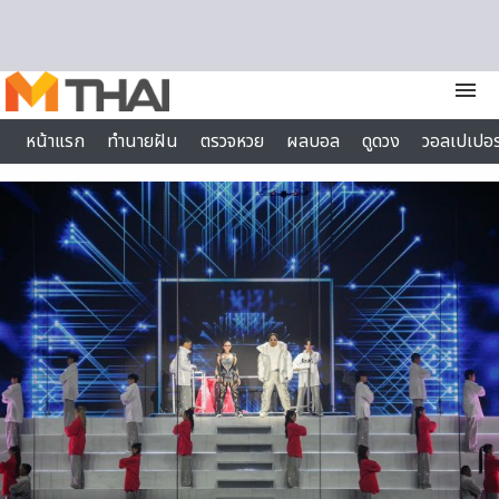
Skip to content
menu
หน้าแรก
ทำนายฝัน
ตรวจหวย
ผลบอล
ดูดวง
วอลเปเปอร
ไลฟ์สไตล์