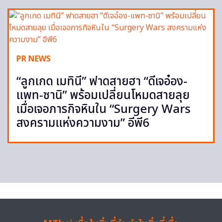
PR NEWS
“ลูกเกด เมทินี” ฟาดสายฮา “ดีเจอ๋อง-
แพท-ซานิ” พร้อมเปลี่ยนโหมดสายลุย
เมื่อเจอภารกิจหินใน “Surgery Wars
สงครามแห่งความงาม” อีพี6