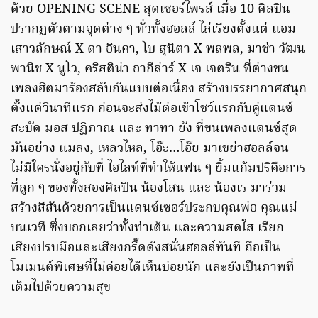
ด้วย OPENING SCENE สุดเซอร์ไพรส์ เมื่อ 10 ศิลปิน
ปรากฏตัวตามจุดต่าง ๆ ทั่วทั้งฮอลล์ ไล่เรียงตั้งแต่ แอม
เสาวลักษณ์ X ดา อินคา, โบ สุนิตา X พลพล, มาช่า วัฒน
พานิช X นูโว, คริสติน่า อากีล่าร์ X เจ เจตริน ที่ต่างขน
เพลงฮิตมาร้องสลับกันแบบต่อเนื่อง สร้างบรรยากาศสนุก
ตั้งแต่วินาทีแรก ก่อนจะส่งไม้ต่อเข้าโชว์แรกกับคู่แดนซ์
สะบัด มอส ปฏิภาณ และ ทาทา ยัง ที่ขนเพลงแดนซ์สุด
มันอย่าง แมลง, เหลวไหล, โอ๊ะ…โอ๊ย มาเขย่าฮอลล์จน
ไม่มีใครนั่งอยู่กับที่ ไฮไลท์ที่ทำให้แฟน ๆ ยิ้มแก้มปริคือการ
ที่ลูก ๆ ของทั้งสองศิลปิน น้องโสน และ น้องเร มาร่วม
สร้างสีสันด้วยการเป็นแดนซ์เซอร์ประกบคุณพ่อ คุณแม่
บนเวที ซึ่งบอกเลยว่าทั้งท่าเต้น และความสดใส เรียก
เสียงปรบมือและเสียงกรี๊ดดังสนั่นฮอลล์ทันที ถือเป็น
โมเมนต์พิเศษที่ไม่ค่อยได้เห็นบ่อยนัก และยังเป็นภาพที่
เต็มไปด้วยความสุข