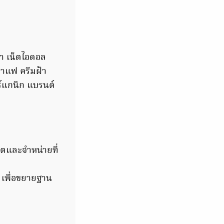
รา เน็ตไอดอล
กาแฟ ครีมฝ้า
ร์แกนิก แบรนด์
ิตและจำหน่ายที่
 เพื่อขยายฐาน