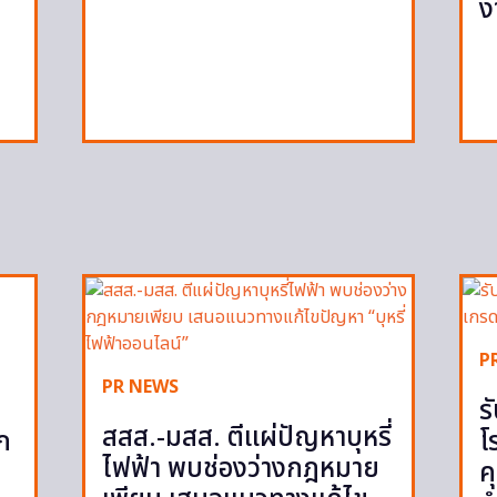
ง
P
PR NEWS
ร
สสส.-มสส. ตีแผ่ปัญหาบุหรี่
ูก
โ
ไฟฟ้า พบช่องว่างกฎหมาย
ค