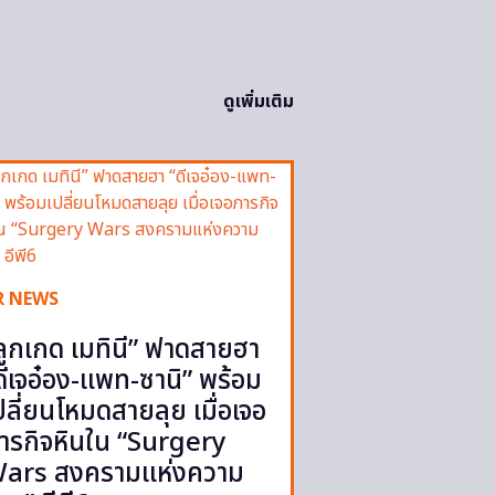
ดูเพิ่มเติม
R NEWS
ลูกเกด เมทินี” ฟาดสายฮา
ดีเจอ๋อง-แพท-ซานิ” พร้อม
ปลี่ยนโหมดสายลุย เมื่อเจอ
ารกิจหินใน “Surgery
ars สงครามแห่งความ