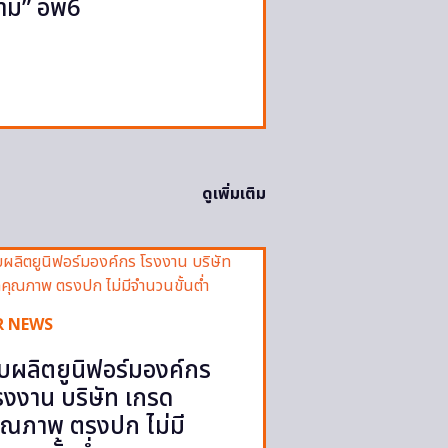
าม” อีพี6
ดูเพิ่มเติม
R NEWS
ับผลิตยูนิฟอร์มองค์กร
รงงาน บริษัท เกรด
ุณภาพ ตรงปก ไม่มี