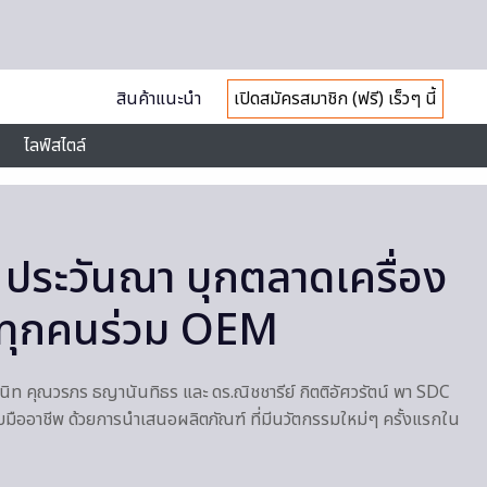
สินค้าแนะนำ
เปิดสมัครสมาชิก (ฟรี) เร็วๆ นี้
ไลฟ์สไตล์
 ประวันณา บุกตลาดเครื่อง
ทุกคนร่วม OEM
นิท คุณวรภร ธญานันทิธร และ ดร.ณิชชารีย์ กิตติอัศวรัตน์ พา SDC
บมืออาชีพ ด้วยการนำเสนอผลิตภัณฑ์ ที่มีนวัตกรรมใหม่ๆ ครั้งแรกใน