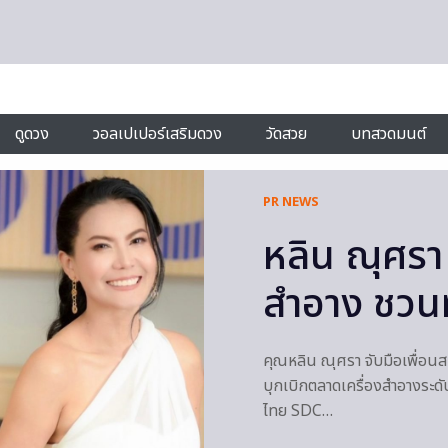
ดูดวง
วอลเปเปอร์เสริมดวง
วัดสวย
บทสวดมนต์
PR NEWS
หลิน ณุศรา
สำอาง ชวน
คุณหลิน ณุศรา จับมือเพื่อนส
บุกเบิกตลาดเครื่องสำอางระดั
ไทย SDC…