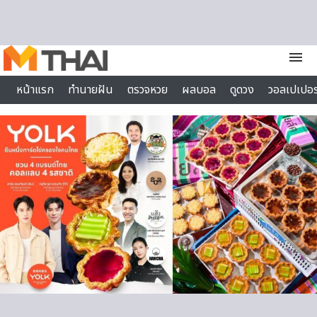
Skip to content
menu
หน้าแรก
ทำนายฝัน
ตรวจหวย
ผลบอล
ดูดวง
วอลเปเปอร
ไลฟ์สไตล์