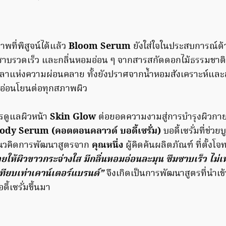
ที่พิสูจน์ได้แล้ว
Bloom Serum
ยังใส่ใจในประสบการณ์ด้ว
ซาบรวดเร็ว และกลิ่นหอมอ่อน ๆ จากสารสกัดดอกไม้ธรรมชาติ ท
เวลาแห่งความผ่อนคลาย ทั้งยังปราศจากน้ำหอมสังเคราะห์แล
ว่าอ่อนโยนต่อทุกสภาพผิว
ารดูแลผิวหน้า
Skin Glow
ต่อยอดความงามสู่การบำรุงผิวกาย
ody Serum (คอตตอนคลาวด์ บอดี้เซรั่ม)
บอดี้เซรั่มที่ช่วย
แนวคิดการพัฒนาสูตรจาก
คุณหนึ่ง
ผู้คิดค้นผลิตภัณฑ์ ที่ตั้งโจ
่ช่วยให้ผิวขาวกระจ่างใส มีกลิ่นหอมอ่อนละมุน ซึมซาบเร็ว ไ
ียบเท่าเคาน์เตอร์แบรนด์”
จึงเกิดเป็นการพัฒนาสูตรที่นำเ
ี้เซรั่มขึ้นมา