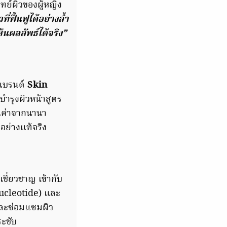
ทย์ผิวของผู้หญิง
่ฟื้นฟูได้อย่างล้ำ
นผลลัพธ์ได้จริง”
แบรนด์
Skin
มบำรุงผิวหน้าสูตร
ุณค่าจากนานา
อย่างแท้จริง
เชี่ยวชาญ เข้ากับ
nucleotide) และ
และซ่อมแซมผิว
ระชับ