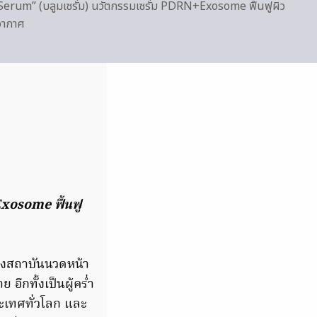
Serum” (บลูมเซรั่ม) นวัตกรรมเซรั่ม PDRN+Exosome ฟื้นฟูผิว
อากาศ
xosome ฟื้นฟู
องสถาบันนวดหน้า
 อีกทั้งเป็นผู้คร่ำ
ะเทศทั่วโลก และ