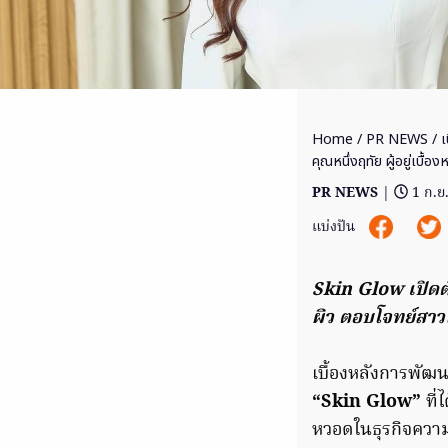
Home
/
PR NEWS
/ เ
คุณหนึ่งฤทัย ผู้อยู่เบื
PR NEWS
|
1 ก.ย
แบ่งปัน
Skin Glow เปิดต
ผิว ตอบโจทย์สา
เบื้องหลังการพัฒน
“Skin Glow”
ที่
หวอดในธุรกิจควา