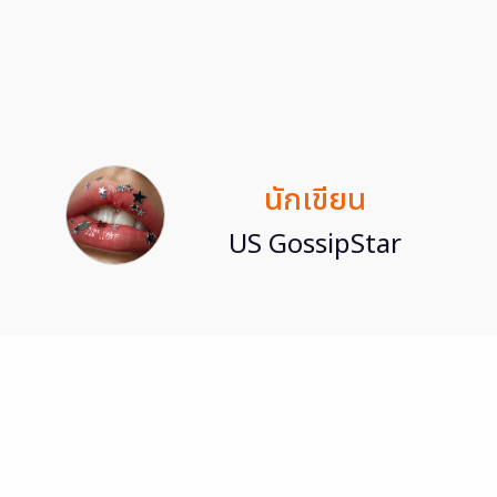
นักเขียน
US GossipStar