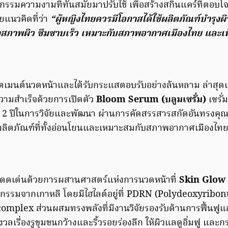
กรรมความงามที่ทันสมัยมาปรับใช้ เพื่อสร้างสกินแคร์ที่ตอบโจ
แนวคิดที่ว่า
“ผู้หญิงไทยควรมีโอกาสได้ใช้ผลิตภัณฑ์บำรุงผิวที
ุกสภาพผิว ซึมซาบเร็ว เหมาะกับสภาพอากาศเมืองไทย และเห็
ีตเมนต์นวดหน้าและได้รับกระแสตอบรับอย่างล้นหลาม ล่าสุด
วามสำเร็จด้วยการเปิดตัว
Bloom Serum (บลูมเซรั่ม)
เซรั่
ว่า 2 ปีในการวิจัยและพัฒนา ผ่านการคัดสรรสารสกัดอันทรงค
ด้ผลิตภัณฑ์ที่ทั้งอ่อนโยนและเหมาะสมกับสภาพอากาศเมืองไทย
โดดเด่นด้วยการผสานศาสตร์แห่งการนวดหน้าที่
Skin Glow
กรรมจากเกาหลี โดยมีไฮไลต์อยู่ที่ PDRN (Polydeoxyribo
mplex ส่วนผสมทรงพลังที่มีงานวิจัยรองรับด้านการฟื้นฟู
ังวลเรื่องรูขุมขนกว้างและริ้วรอยร่องลึก ให้ผิวแลดูอิ่มฟู และก