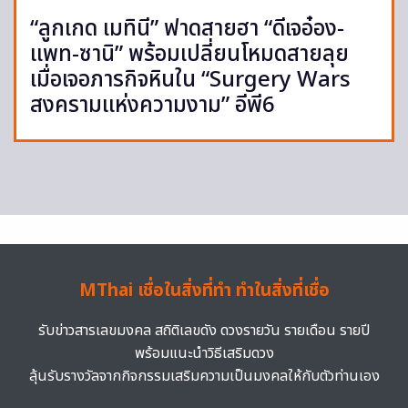
“ลูกเกด เมทินี” ฟาดสายฮา “ดีเจอ๋อง-
แพท-ซานิ” พร้อมเปลี่ยนโหมดสายลุย
เมื่อเจอภารกิจหินใน “Surgery Wars
สงครามแห่งความงาม” อีพี6
MThai เชื่อในสิ่งที่ทำ ทำในสิ่งที่เชื่อ
รับข่าวสารเลขมงคล สถิติเลขดัง ดวงรายวัน รายเดือน รายปี
พร้อมแนะนำวิธีเสริมดวง
ลุ้นรับรางวัลจากกิจกรรมเสริมความเป็นมงคลให้กับตัวท่านเอง