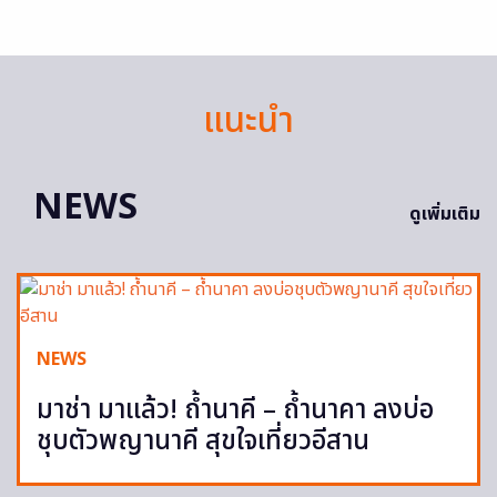
แนะนำ
NEWS
ดูเพิ่มเติม
NEWS
มาช่า มาแล้ว! ถ้ำนาคี – ถ้ำนาคา ลงบ่อ
ชุบตัวพญานาคี สุขใจเที่ยวอีสาน