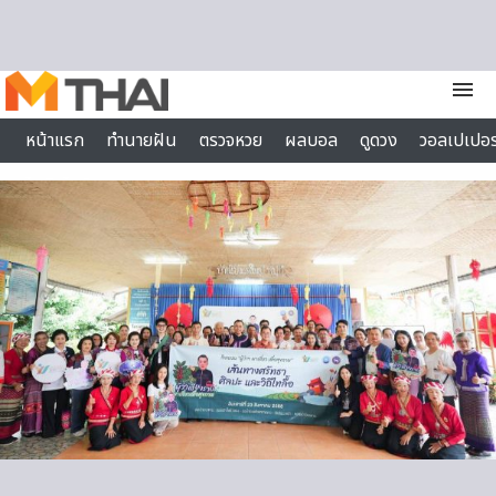
Skip to content
menu
หน้าแรก
ทำนายฝัน
ตรวจหวย
ผลบอล
ดูดวง
วอลเปเปอร
ไลฟ์สไตล์