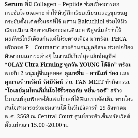
Serum
ที่มี Collagen – Peptide ช่วยเรื่องการยก
กระชับโดยเฉพาะ ทำให้ผิวรู้สึกเรียบเนียนและรูขุมขนดู
กระชับตั้งแต่ครั้งแรกที่ใช้ ผสาน Bakuchiol ช่วยให้ผิว
เรียบเนียน อีกทางเลือกของเรตินอล พิสูจน์แล้วว่าให้
ผลลัพธ์ใกล้เคียงกันแต่ไม่ระคายเคือง มาพร้อม PHCA
หรือกรด P – Coumaric สารต้านอนุมูลอิสระ ช่วยปกป้อง
ผิวจากมลภาวะต่างๆ ในงานอีเว้นท์สุดเอ็กซ์คลูซีฟ
“OLAY Ultra Firming ทุกวัน YOUNG ได้อีก”
พร้อม
พบกับ 2 หนุ่มคู่จิ้นสุดฮอต
คุณหยิ่น – อานันท์ ว่อง
และ
คุณวอร์ วนรัตน์ รัศมีรัตน์
ร่วม FAN MEET ทำกิจกรรม
“โอเลย์มุมไหนก็มั่นใจไร้ริ้วรอยกับ หยิ่น-วอร์”
สร้าง
โมเมนต์สุดพิเศษให้แฟนโอเลย์ได้ฟินแบบจัดเต็ม หากใคร
สนใจสามารถร่วมชมงานได้ ในวันอังคารที่ 19 สิงหาคม
พ.ศ. 2568 ณ Central Court ศูนย์การค้าเซ็นทรัลเวิลด์
ตั้งแต่เวลา 15.00 -20.00 น.