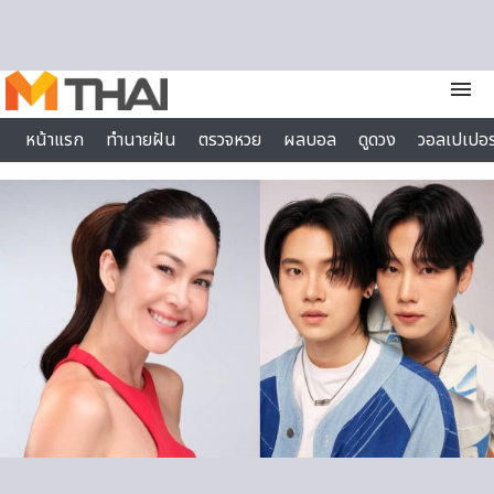
Skip to content
menu
หน้าแรก
ทำนายฝัน
ตรวจหวย
ผลบอล
ดูดวง
วอลเปเปอร
ไลฟ์สไตล์