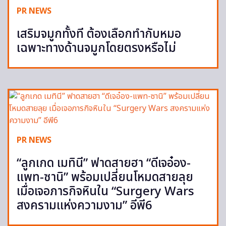
PR NEWS
เสริมจมูกทั้งที ต้องเลือกทำกับหมอ
เฉพาะทางด้านจมูกโดยตรงหรือไม่
PR NEWS
“ลูกเกด เมทินี” ฟาดสายฮา “ดีเจอ๋อง-
แพท-ซานิ” พร้อมเปลี่ยนโหมดสายลุย
เมื่อเจอภารกิจหินใน “Surgery Wars
สงครามแห่งความงาม” อีพี6