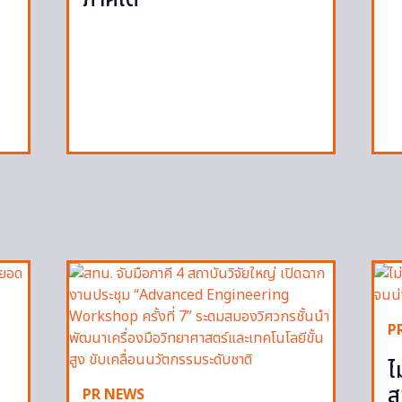
P
ไ
ส
PR NEWS