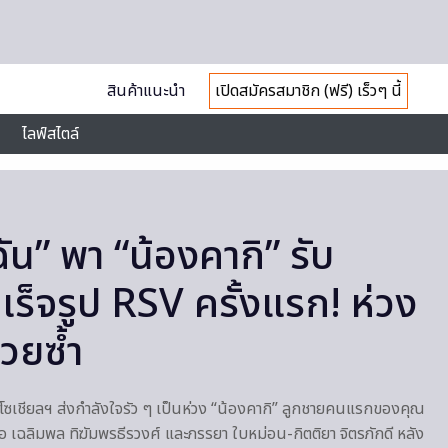
สินค้าแนะนำ
เปิดสมัครสมาชิก (ฟรี) เร็วๆ นี้
ไลฟ์สไตล์
น” พา “น้องคากิ” รับ
สำเร็จรูป RSV ครั้งแรก! ห่วง
่วยซ้ำ
ชาวโซเชียลฯ ส่งกำลังใจรัว ๆ เป็นห่วง “น้องคากิ” ลูกชายคนแรกของคุณ
อ เฉลิมพล ทิฆัมพรธีรวงศ์ และภรรยา ใบหม่อน-กิตติยา จิตรภักดี หลัง