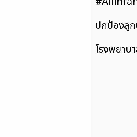
#Allinfan
ปกป้องลูก
โรงพยาบาล