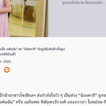
ลูกชายไม่สบาย ต้องแอดมิท…
แจ็ค แฟนฉัน” พา “น้องคากิ” รับภูมิคุ้มกันสำเร็จรูป
ากให้ป่วยซ้ำ
ค. 2025
ี่ป้าน้าอาชาวโซเชียลฯ ส่งกำลังใจรัว ๆ เป็นห่วง “น้องคากิ” 
แฟนฉัน” หรือ เฉลิมพล ทิฆัมพรธีรวงศ์ และภรรยา ใบหม่อน-กิ