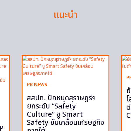
แนะนำ
P
PR NEWS
ย
สสปท. ปักหมุดสุราษฎร์ฯ
โ
ยกระดับ “Safety
ต
Culture” ชู Smart
C
Safety ขับเคลื่อนเศรษฐกิจ
IP
ภาคใต้