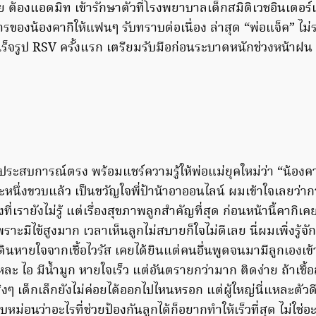
 ต้องแอดมิท เข้ารักษาตัวที่โรงพยาบาลเด็กสมิติเวชอินเตอร์
รของน้องคากิให้แฟนๆ รับทราบต่อเนื่อง ล่าสุด “พ่อแจ็ค” ไม่
สำเร็จรูป RSV ครั้งแรก เตรียมรับมือก่อนระบาดหนักช่วงหน้าฝน
าประสบการณ์ตรง พร้อมแชร์ความรู้ให้พ่อแม่ยุคใหม่ว่า “น้อง
หนึ่งขวบแล้ว เป็นขวัญใจพี่ป้าน้าอาออนไลน์ ผมเข้าใจเลยว่าก
ที่เรายังไม่รู้ แต่เรื่องสุขภาพลูกสำคัญที่สุด ก่อนหน้านี้คากิ
มีไข้สูงมาก เวลาเห็นลูกไม่สบายก็ใจไม่ดีเลย นี่ผมเพิ่งรู้จัก
ินหายใจจากเชื้อไวรัส เคยได้ยินแต่คนอื่นพูดจนมามีลูกเองเข
หละ ไอ มีน้ำมูก หายใจเร็ว แต่อันตรายกว่ามาก ติดง่าย ถ้าเชื้
งๆ เด็กเล็กยังไม่ค่อยได้ออกไปไหนหรอก แต่ผู้ใหญ่นี่แหละตัวด
ใบหม่อนว่าอะไรที่ช่วยป้องกันลูกได้ก็อยากทำให้เร็วที่สุด ไม่ใช่อ