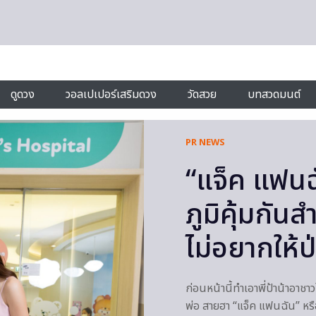
ดูดวง
วอลเปเปอร์เสริมดวง
วัดสวย
บทสวดมนต์
PR NEWS
“แจ็ค แฟนฉั
ภูมิคุ้มกัน
ไม่อยากให้ป
ก่อนหน้านี้ทำเอาพี่ป้าน้าอา
พ่อ สายฮา “แจ็ค แฟนฉัน” หรื