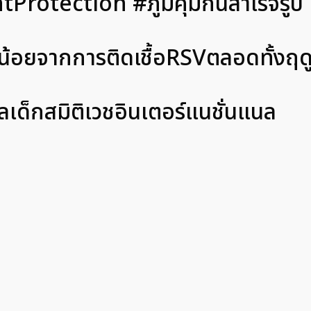
tProtection #ภูมิคุ้มกันสำเร็จรูป
น้อยจากการติดเชื้อRSVตลอดทั้งฤ
เด็กสมิติเวชอินเตอร์แนชั่นแนล