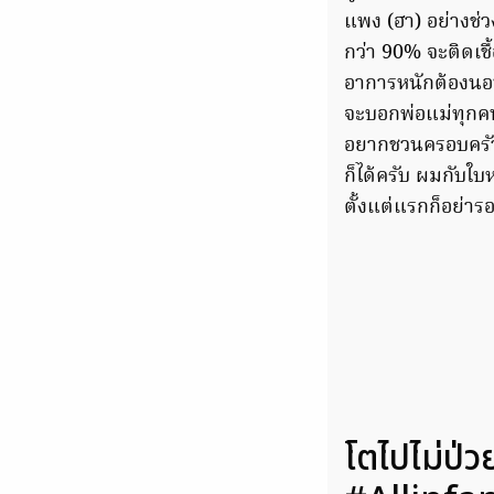
แพง (ฮา) อย่างช่ว
กว่า 90% จะติดเชื
อาการหนักต้องนอน
จะบอกพ่อแม่ทุกคนว
อยากชวนครอบครัวที
ก็ได้ครับ ผมกับใบห
ตั้งแต่แรกก็อย่าร
โตไปไม่ป