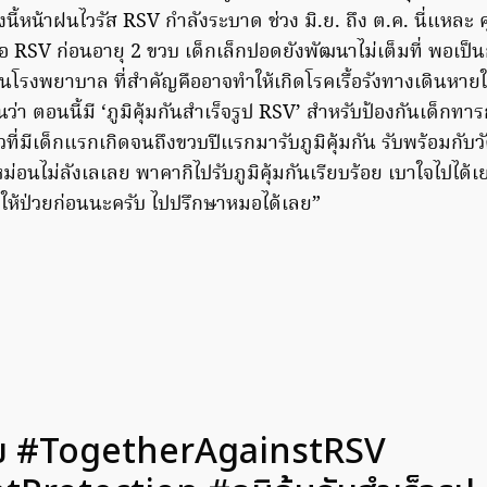
งนี้หน้าฝนไวรัส RSV กำลังระบาด ช่วง มิ.ย. ถึง ต.ค. นี่แหล
้อ RSV ก่อนอายุ 2 ขวบ เด็กเล็กปอดยังพัฒนาไม่เต็มที่ พอเป็น
โรงพยาบาล ที่สำคัญคืออาจทำให้เกิดโรคเรื้อรังทางเดินหายใ
่า ตอนนี้มี ‘ภูมิคุ้มกันสำเร็จรูป RSV’ สำหรับป้องกันเด็กทา
่มีเด็กแรกเกิดจนถึงขวบปีแรกมารับภูมิคุ้มกัน รับพร้อมกับวั
ม่อนไม่ลังเลเลย พาคากิไปรับภูมิคุ้มกันเรียบร้อย เบาใจไปได้เย
อให้ป่วยก่อนนะครับ ไปปรึกษาหมอได้เลย”
่วย #TogetherAgainstRSV