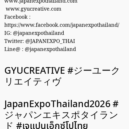
www.japanexpothailand.com
www.gyucreative.com
Facebook :
https://www.facebook.com/japanexpothailand/
IG: @japanexpothailand
Twitter: @JAPANEXPO_THAI
Line@ : @japanexpothailand
GYUCREATIVE #ジーユーク
リエイティヴ
JapanExpoThailand2026 #
ジャパンエキスポタイラン
ド #เจแปนเอ็กซ์โปไทย