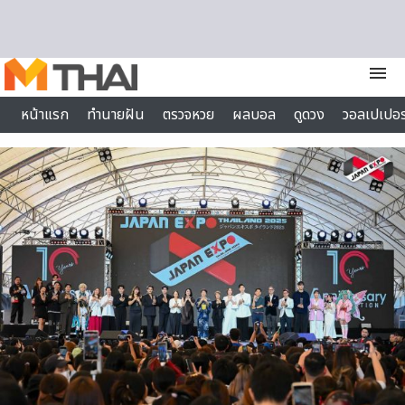
Skip to content
menu
หน้าแรก
ทำนายฝัน
ตรวจหวย
ผลบอล
ดูดวง
วอลเปเปอร
ไลฟ์สไตล์