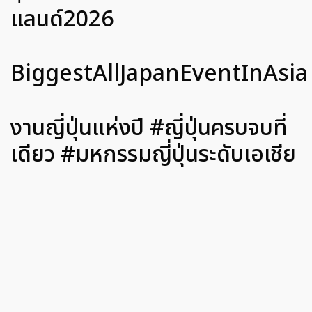
แลนด์2026
BiggestAllJapanEventInAsia
งานญี่ปุ่นแห่งปี #ญี่ปุ่นครบจบที่
เดียว #มหกรรมญี่ปุ่นระดับเอเชีย