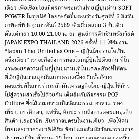
เดียว เพื่อเชื่อมโยงมิตรภาพระหว่างไทยญี่ปุ่นผ่าน SOFT
POWER ในทุกมิติ โดยจะจัดขึ้นระหว่างวันศุกร์ที่ 6 ถึงวัน
อาทิตย์ที่ 8 กุมภาพันธ์ 2569 เต็มอิ่มตลอด 3 วันเต็ม
ตั้งแต่เวลา 10.00-21.00 น. ณ ศูนย์การค้าเซ็นทรัลเวิลด์
JAPAN EXPO THAILAND 2026 ครั้งที่ 11 ใช้ธีมงาน
“Japan Thai United as One – ญี่ปุ่นไทยรวมใจเป็น
หนึ่งเดียว” เราจะสื่อถึงการท่องโลกญี่ปุ่นไปด้วยกัน ที่ใน
งานจะยกความเป็นญี่ปุ่นขนานแท้ในแต่ละเรื่องที่ให้คน
ที่รักญี่ปุ่นมาสนุกกันแบบครบเครื่ิอง อีกทั้งยังคง
คอนเซ็ปท์ในการร่วมผลักดันเศรษฐกิจไทย-ญี่ปุ่น ให้ก้าว
ไปสู่ความสำเร็จไปด้วยกัน เต็มอิ่มกับกิจกรรม POP
Culture ซึ่งได้รวมความเป็นวัฒนธรรม, อาหาร, ท่อง
เที่ยว, การศึกษา, แฟชั่น, ศิลปะ รวมถึงการต่อยอดธุรกิจ
สินค้า และอาชีพ เรียกว่าจบครบในงานเดียว เพื่อให้คน
ไทยและชาวต่างชาติได้ชิม ช้อป และสัมผัสวัฒนธรรมจาก
ประเทศญี่ปุ่น ทั้งหมด 19 โซน และแทบจะทุกตารางนิ้ว