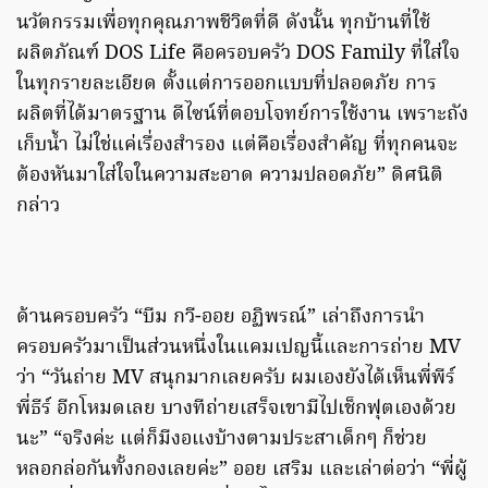
นวัตกรรมเพื่อทุกคุณภาพชีวิตที่ดี ดังนั้น ทุกบ้านที่ใช้
ผลิตภัณฑ์ DOS Life คือครอบครัว DOS Family ที่ใส่ใจ
ในทุกรายละเอียด ตั้งแต่การออกแบบที่ปลอดภัย การ
ผลิตที่ได้มาตรฐาน ดีไซน์ที่ตอบโจทย์การใช้งาน เพราะถัง
เก็บน้ำ ไม่ใช่แค่เรื่องสำรอง แต่คือเรื่องสำคัญ ที่ทุกคนจะ
ต้องหันมาใส่ใจในความสะอาด ความปลอดภัย” ดิศนิติ
กล่าว
ด้านครอบครัว “บีม กวี-ออย อฏิพรณ์” เล่าถึงการนำ
ครอบครัวมาเป็นส่วนหนึ่งในแคมเปญนี้และการถ่าย MV
ว่า “วันถ่าย MV สนุกมากเลยครับ ผมเองยังได้เห็นพี่พีร์
พี่ธีร์ อีกโหมดเลย บางทีถ่ายเสร็จเขามีไปเช็กฟุตเองด้วย
นะ” “จริงค่ะ แต่ก็มีงอแงบ้างตามประสาเด็กๆ ก็ช่วย
หลอกล่อกันทั้งกองเลยค่ะ” ออย เสริม และเล่าต่อว่า “พี่ผู้