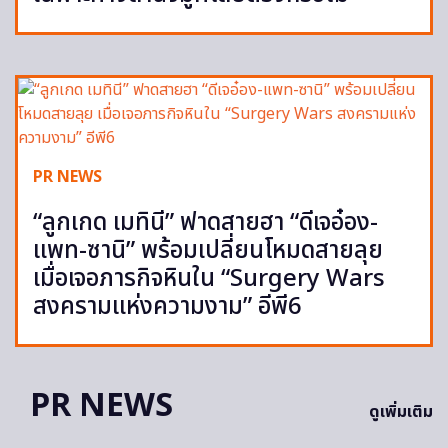
PR NEWS
“ลูกเกด เมทินี” ฟาดสายฮา “ดีเจอ๋อง-
แพท-ซานิ” พร้อมเปลี่ยนโหมดสายลุย
เมื่อเจอภารกิจหินใน “Surgery Wars
สงครามแห่งความงาม” อีพี6
PR NEWS
ดูเพิ่มเติม