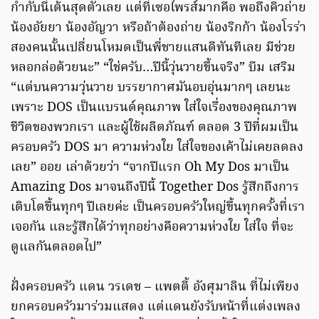
กำกับนี่เต้นสุดตัวเลย แต่ที่เซอไพรส์มากคือ พอถึงคิวถ่าย
น้องอัยยา น้องอัญวา หรือถ้าต้องถ่าย น้องริกก้า น้องโรร่า
สองคนนั้นเปลี่ยนโหมดเป็นพี่ชายแสนดีทันทีเลย มีช่วย
หลอกล่อด้วยนะ” “ใช่ครับ…ปีนี้วุ่นวายขึ้นจริง” บีม เสริม
“แต่บนความวุ่นวาย บรรยากาศมันอบอุ่นมากๆ เลยนะ
เพราะ DOS เป็นแบรนด์คุณภาพ ใส่ใจเรื่องของคุณภาพ
ชีวิตของพวกเรา และผู้ใช้ผลิตภัณฑ์ ตลอด 3 ปีที่ผมเป็น
ครอบครัว DOS มา ความห่วงใย ใส่ใจของเค้าไม่เคยลดลง
เลย” ออย เล่าด้วยว่า “จากปีแรก Oh My Dos มาเป็น
Amazing Dos มาจนถึงปีนี้ Together Dos รู้สึกถึงการ
เติบโตขึ้นทุกๆ ปีเลยค่ะ เป็นครอบครัวใหญ่ขึ้นทุกครั้งที่เรา
เจอกัน และรู้สึกได้ว่าทุกอย่างคือความห่วงใย ใส่ใจ ที่จะ
ดูแลกันตลอดไป”
ฝั่งครอบครัว แดน วรเดช – แพตตี้ อังศุมาลิน ที่ไม่เพียง
ยกครอบครัวมาร่วมแสดง แต่แดนยังรับหน้าที่แต่งเพลง