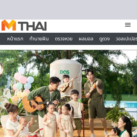
Skip to content
menu
หน้าแรก
ทำนายฝัน
ตรวจหวย
ผลบอล
ดูดวง
วอลเปเปอร
ไลฟ์สไตล์