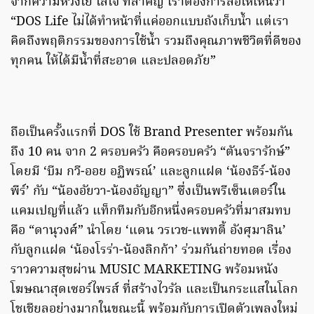
จากความห่วงใย ใส่ใจ ที่สำคัญ เราต้องการสื่อให้เห็นว่า
“DOS Life ไม่ได้ทำหน้าที่แค่ออกแบบถังเก็บน้ำ แต่เรา
คิดถึงพฤติกรรมของการใช้น้ำ รวมถึงคุณภาพชีวิตที่ดีของ
ทุกคน ให้ได้มีน้ำที่สะอาด และปลอดภัย”
ถือเป็นครั้งแรกที่ DOS ใช้ Brand Presenter พร้อมกัน
ถึง 10 คน จาก 2 ครอบครัว คือครอบครัว “ตันจรารักษ์”
โดยมี ‘บีม กวี-ออย อฏิพรณ์’ และลูกแฝด ‘น้องธีร์-น้อง
พีร์’ กับ “น้องอัยวา-น้องอัญญา” ซึ่งเป็นพรีเซ็นเตอร์ใน
แคมเปญที่แล้ว แท็กทีมกับอีกหนึ่งครอบครัวที่มาสมทบ
คือ “ดานุวงศ์” นำโดย ‘แดน วรเวช-แพทตี้ อังศุมาลิน’
กับลูกแฝด ‘น้องโรร่า-น้องลิกก้า’ ร่วมกันถ่ายทอด เรื่อง
ราวความสุขผ่าน MUSIC MARKETING พร้อมหนัง
โฆษณาสุดเซอร์ไพรส์ ที่สร้างไวรัล และเป็นกระแสในโลก
โชเชียลอย่างมากในขณะนี้ พร้อมกับการเปิดตัวเพลงใหม่