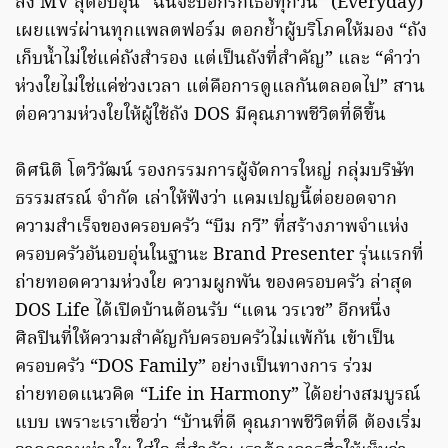
ส่ง MV สุดอบอุ่น “ฉันจะบอกรักเธอทุกวัน” (Everyday)
เผยแพร่ผ่านทุกแพลตฟอร์ม ตอกย้ำผู้บริโภคให้มอง “ถัง
เก็บน้ำไม่ใช่แค่ถังสำรอง แต่เป็นถังที่สำคัญ” และ “คำว่า
ห่วงใยไม่ใช่แค่ช่วงเวลา แต่คือการดูแลกันตลอดไป” สาน
ต่อความห่วงใยให้ผู้ใช้ถัง DOS มีคุณภาพชีวิตที่ดีขึ้น
ดิศนิติ โตวิวัฒน์ รองกรรมการผู้จัดการใหญ่ กลุ่มบริษัท
ธรรมสรณ์ จำกัด เล่าให้ฟังว่า แคมเปญนี้ต่อยอดจาก
ความสำเร็จของครอบครัว “บีม กวี” ที่สร้างภาพจำแห่ง
ครอบครัวอันอบอุ่นในฐานะ Brand Presenter รุ่นแรกที่
ถ่ายทอดความห่วงใย ความผูกพัน ของครอบครัว ล่าสุด
DOS Life ได้เปิดบ้านต้อนรับ “แดน วรเวช” อีกหนึ่ง
ศิลปินที่ให้ความสำคัญกับครอบครัวไม่แพ้กัน เข้าเป็น
ครอบครัว “DOS Family” อย่างเป็นทางการ ร่วม
ถ่ายทอดแนวคิด “Life in Harmony” ได้อย่างสมบูรณ์
แบบ เพราะเราเชื่อว่า “บ้านที่ดี คุณภาพชีวิตที่ดี ต้องเริ่ม