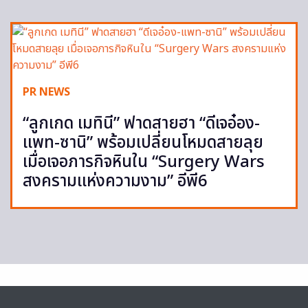
PR NEWS
“ลูกเกด เมทินี” ฟาดสายฮา “ดีเจอ๋อง-
แพท-ซานิ” พร้อมเปลี่ยนโหมดสายลุย
เมื่อเจอภารกิจหินใน “Surgery Wars
สงครามแห่งความงาม” อีพี6