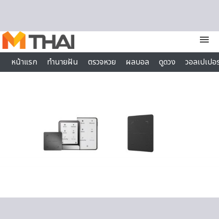
Skip to content
menu
หน้าแรก
ทำนายฝัน
ตรวจหวย
ผลบอล
ดูดวง
วอลเปเปอร
ไลฟ์สไตล์