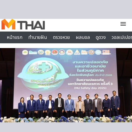
Skip to content
menu
หน้าแรก
ทำนายฝัน
ตรวจหวย
ผลบอล
ดูดวง
วอลเปเปอร
ไลฟ์สไตล์